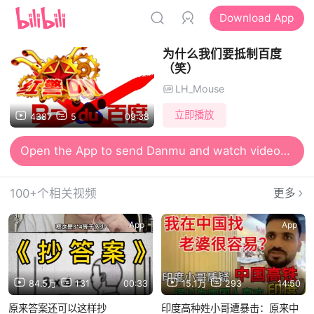
Download App
为什么我们要抵制百度
（笑）
LH_Mouse
立即播放
4387
5
09:38
Open the App to send Danmu and watch videos together
Open the App for smooth and high-definition viewing
100+个相关视频
更多
App
App
84.5万
131
00:33
15.1万
293
14:50
原来答案还可以这样抄
印度高种姓小哥遭暴击：原来中