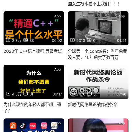
国女生根本看不上我们！！！
App
App
2.3万
33
06:02
5313
0
01:51
2020年 C++语言律师 等级考试
全球第一个.com域名：当年免费
没人要，40年后卖了数百万
App
App
4.5万
31
06:17
5476
8
07:48
为什么现在的年轻人都不想上班
新时代网络舆论战作战条令
了？
App
App