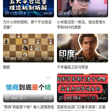
1.7万
6
04:29
8.4万
61
03:02
为什么你的视频，换个平台就没
小米面试官一席话，道出普通大
流量？
学和985的差距
App
App
863
0
05:38
7.9万
171
03:01
做题
千年骗局之拉马努金
App
App
1888
1
01:30
2.6万
5
04:20
“情商”到底是个啥？被人说情商低
国家有关部门已着手调查！应重