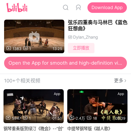
Download App
弦乐四重奏与马林巴《蓝色
狂想曲》
Dylan_Zhang
立即播放
1383
1
13:25
Open the App for smooth and high-definition viewing
100+个相关视频
更多
App
App
5947
1
01:51
2.4万
18
03:39
钢琴重奏版贺绿汀《晚会》--“创”
中提琴钢琴版《越人歌》