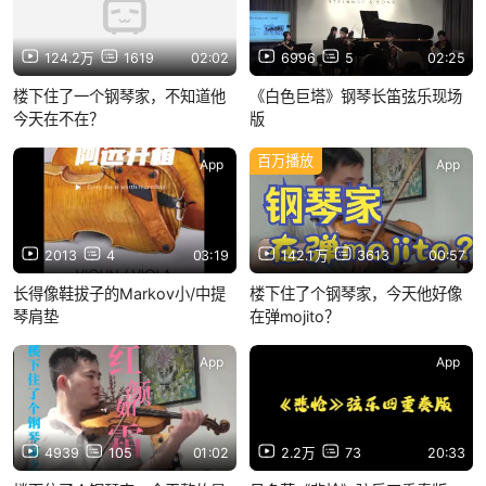
124.2万
1619
02:02
6996
5
02:25
楼下住了一个钢琴家，不知道他
《白色巨塔》钢琴长笛弦乐现场
今天在不在？
版
百万播放
App
App
2013
4
03:19
142.1万
3613
00:57
长得像鞋拔子的Markov小/中提
楼下住了个钢琴家，今天他好像
琴肩垫
在弹mojito？
App
App
4939
105
01:02
2.2万
73
20:33