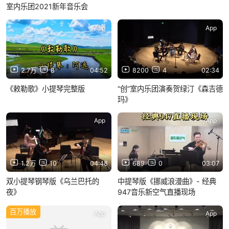
室内乐团2021新年音乐会
App
App
2.7万
8
04:52
8200
4
02:34
《敕勒歌》小提琴完整版
“创”室内乐团演奏贺绿汀《森吉德
玛》
App
App
1.2万
10
04:48
689
0
03:07
双小提琴钢琴版《乌兰巴托的
中提琴版《挪威浪漫曲》- 经典
夜》
947音乐新空气直播现场
百万播放
App
App