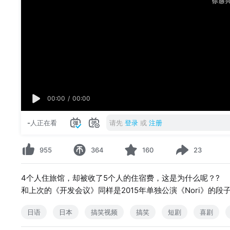
00:00
/
00:00
-
人正在看
请先
登录
或
注册
955
364
160
23
4个人住旅馆，却被收了5个人的住宿费，这是为什么呢？?
和上次的《开发会议》同样是2015年单独公演《Nori》的
日语
日本
搞笑视频
搞笑
短剧
喜剧