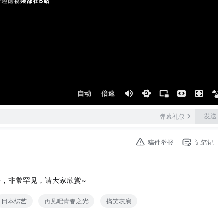
自动
倍速
发送
弹幕礼仪
稿件举报
记笔记
段子，非常罕见，请大家欣赏~
日本综艺
再见吧青春之光
搞笑表演