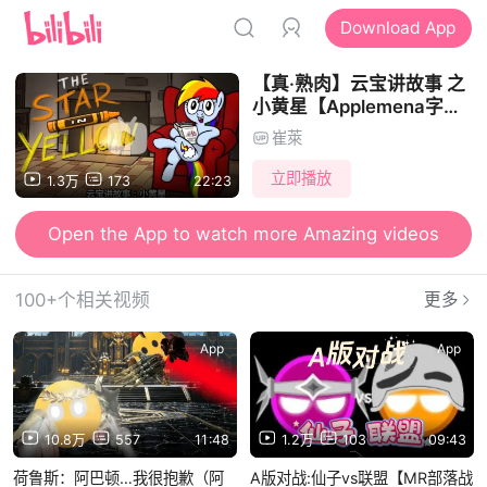
Download App
【真·熟肉】云宝讲故事 之
小黄星【Applemena字幕
组】
崔萊
立即播放
1.3万
173
22:23
Open the App to watch more Amazing videos
100+个相关视频
更多
App
App
10.8万
557
11:48
1.2万
103
09:43
荷鲁斯：阿巴顿…我很抱歉（阿
A版对战:仙子vs联盟【MR部落战