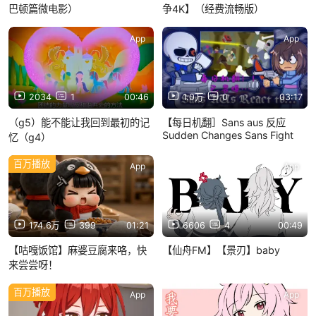
巴顿篇微电影）
争4K】（经费流畅版）
App
App
2034
1
00:46
1.0万
0
03:17
（g5）能不能让我回到最初的记
【每日机翻］Sans aus 反应
Sudden Changes Sans Fight
忆（g4）
百万播放
App
App
174.6万
399
01:21
6606
4
00:49
【咕嘎饭馆】麻婆豆腐来咯，快
【仙舟FM】【景刃】baby
来尝尝呀！
百万播放
App
App