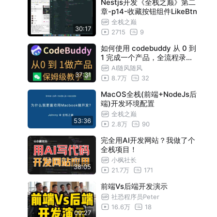
Nestjs开发《全栈之巅》第二
章-p14-收藏按钮组件LikeBtn
全栈之巅
30:17
2715
9
如何使用 codebuddy 从 0 到
1 完成一个产品，全流程录制
，保姆级教学。
AI随风随风
37:31
8.7万
32
MacOS全栈(前端+NodeJs后
端)开发环境配置
全栈之巅
53:36
2.8万
90
完全用AI开发网站？我做了个
全栈项目！
小枫社长
38:05
21.7万
171
前端Vs后端开发演示
社恐程序员Peter
16.6万
18
00:27