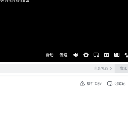
自动
倍速
发送
弹幕礼仪
稿件举报
记笔记
】【弹幕】支持。