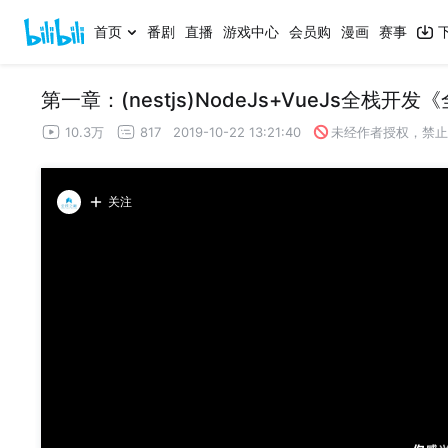
首页
番剧
直播
游戏中心
会员购
漫画
赛事
第一章：(nestjs)NodeJs+VueJs全栈
10.3万
817
2019-10-22 13:21:40
未经作者授权，禁止
关注