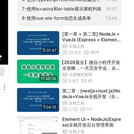
界面
7-使用ts+axios和el-table展示课程列表
16:47
8-使用vue-ele-form动态生成表单
13:49
9-在同一页面创建和编辑课程
10:20
[第一章 + 第二章] NodeJs +
10-带确认框的删除课程功能
05:28
VueJs (Express + Element
UI) 全栈开发王者荣耀手机端
11-使用Avue改造课程CRUD操作
08:43
全栈之巅
5:31:47
官网和管理后台
22.8万
3675
12-配合Avue事件完成CRUD接口对接
08:55
【2026最全】微信小程序开发
13-使用Avue配合服务端打造一个适用任
10:52
全攻略，一天完全学会，从零
意资源通用的CRUD组件
14-实现数据分页功能
基础到项目发布全流程，带你
16:56
汉室幽而复明
11:48:38
一天速通微信小程序，学完即
5.9万
40
15-实现字段点击排序功能
06:02
可创建属于自己的小程序！
第二章：(nestjs+nuxt.js)No
16-动态生成搜索表单+模糊查询
09:00
deJs+VueJs全栈开发《全栈
17-图片上传和展示 - 本地
14:14
之巅》视频网站+app+小程序
全栈之巅
1:04:15
2.1万
111
18-阿里云OSS文件上传
08:24
Element UI + NodeJs(Expre
19-完善课程和课时功能
15:50
ss)全栈开发后台管理界面
20-使用yarn更新依赖(swagger,crud)
08:34
全栈之巅