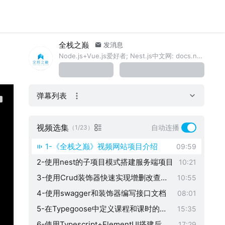
全栈之巅
发消息
Node.js+Vue.js爱好者; Nest.js中文网: docs.nestjs.cn
弹幕列表
视频选集
自动连播
（1/23）
1-《全栈之巅》视频网站项目介绍
09:59
2-使用nest的子项目模式搭建服务端项目
10:21
3-使用Crud装饰器快速实现增删改查接
10:55
口
4-使用swagger和装饰器编写接口文档
08:01
5-在Typegoose中定义课程和课时的一
15:35
对多关联
6-使用Typescript+ElementUI搭建后台
17:29