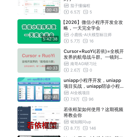
茄子懂编程
00:43
6.5万
5
【2026】微信小程序开发全攻
略，一天完全学会
小鹿线-AI大模型标注师
5:42:38
5.7万
16
Cursor+RuoYi(若依)=全栈开
发界的航母战斗群。一镜到底
：聊天式编程，看我如何1小
南哥AGI研习社
40:33
时从0到1撸出高可用后台管理
2.6万
0
系统。全民全栈时代，每人都
是自己CTO
uniapp小程序开发，uniapp
项目实战，uniapp陪诊小程序
，最新vue3语法零基础入门
AI全栈项目
9:21:41
到实战，共（37讲）全部完结
7.9万
96
若依框架如何使用？这期视频
将教会你
铭知顾问up
33:17
8.7万
146