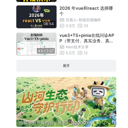
2026 年vue和react 选择哪
个
后盾人-前端后端编程
08:54
3.9万
25
vue3+TS+pinia在线问诊AP
P（带支付、真实业务、真实
接口）
Alen技术分享
43:23:07
5.0万
12
展开
投稿乡村环保内容，最高可得2000元！