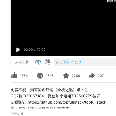
00:00
/
00:00
-
人正在看
请先
登录
或
注册
1564
1696
2768
207
免费不易，淘宝同名店铺《全栈之巅》求关注
QQ2群 839167184，微信加小姐姐732500779拉群
Git源码：https://github.com/topfullstack/topfullstack
淘宝同名店铺《全栈之巅》求关注
展开更多
视频教程完全免费，持续更新，希望大家多多【转发】【评论