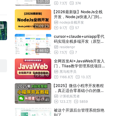
1:01:33
7.3万
374
21-使用@nestjs:config加载环境变量
13:02
【2026最新版】NodeJs全栈
22-配合环境变量异步注册模块
13:05
开发，Node.js快速入门到精
23-Vue使用环境变量设置接口地址
09:04
通（全101集）
nodejs全栈开发
21:09:23
9.1万
57
cursor+claude+uniapp零代
码实现全栈多端开发（原型开
发+后端开发+pc前端开发+a
residenpr
4:46:52
pp前端开发+小程序端开发+
7.5万
7
多平台联调）
全网首发AI+JavaWeb开发入
门，Tlias教学管理系统项目
实战全套视频教程，从需求分
黑马程序员
75:58:10
析、设计、前后端开发、测试
1166.8万
13.3万
、程序优化到项目部署一套搞
【2025】微信小程序开发教程
定
，真正适合零基础小白的微信
小程序实战课程，从零基础到
计算机拓荒者
16:17:41
项目发布全流程，带你一天速
123.2万
5859
通微信小程序，学完即可创建
属于自己的小程序！
被这个开源后台管理系统惊艳
到了