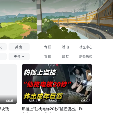
码
美食
专栏
活动
社区中心
更多
直播
课堂
新歌热榜
09:51
815.4万
8842
06:02
5块钱
热搜上“仙桃电梯20秒”监控流出，炸