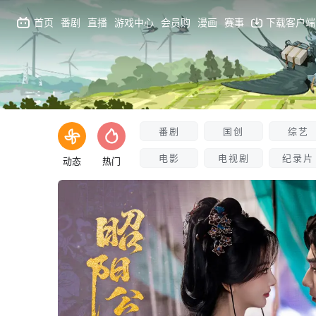
首页
番剧
直播
游戏中心
会员购
漫画
赛事
下载客户端
番剧
国创
综艺
电影
电视剧
纪录片
动态
热门