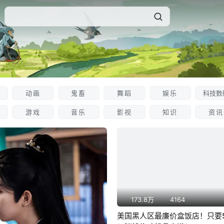
动画
鬼畜
舞蹈
娱乐
科技数
游戏
音乐
影视
知识
资讯
173.8万
4164
美国黑人区最廉价盒饭店！只要