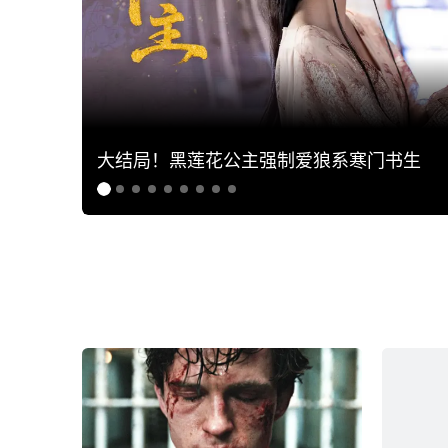
大结局！黑莲花公主强制爱狼系寒门书生