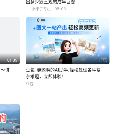
出多少毁三观的成年巨婴
小椰子专栏
· 08-03
01:39
广告
对～讲
豆包-更聪明的AI助手,轻松处理各种复
杂难题，立即体验！
豆包