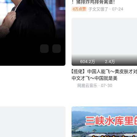
！猪排炸鸡排骨离谱！
子文又饿了
· 07-24
6万点赞
604.2万
2.4万
【揽佬】中国人能飞～黄皮肤才
中文才飞～中国就是美
网易云音乐
· 07-30