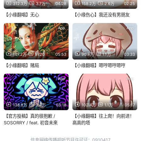
312.3万
3.7万
04:28
158.2万
2.6万
02:25
【小缘翻唱】无心
【小缘伤心】我还没有男朋友
App
App
107.2万
9720
05:53
90.8万
1.1万
03:33
【小缘翻唱】赌局
【小缘翻唱】嗯哼嗯哼嗯哼
App
App
138.8万
2.4万
03:18
103.4万
1.1万
05:17
【官方投稿】真的很抱歉 /
【小缘翻唱】往上爬！向前进！
SOSORRY / feat. 初音未來
高高的塔
信息网络传播视听节目许可证：0910417