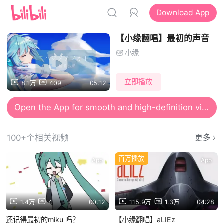
Download App
【小缘翻唱】最初的声音
小缘
立即播放
8.1万
409
05:12
Open the App for smooth and high-definition viewing
100+个相关视频
更多
百万播放
App
App
1.4万
4
00:12
115.9万
1.3万
04:28
还记得最初的miku 吗？
【小缘翻唱】aLIEz