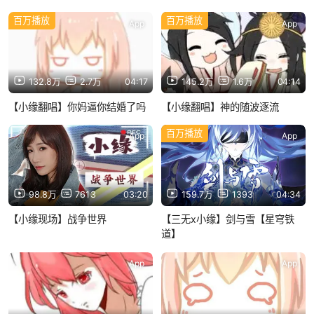
百万播放
百万播放
App
App
132.8万
2.7万
04:17
145.2万
1.6万
04:14
【小缘翻唱】你妈逼你结婚了吗
【小缘翻唱】神的随波逐流
百万播放
App
App
98.8万
7613
03:20
159.7万
1393
04:34
【小缘现场】战争世界
【三无x小缘】剑与雪【星穹铁
道】
App
App