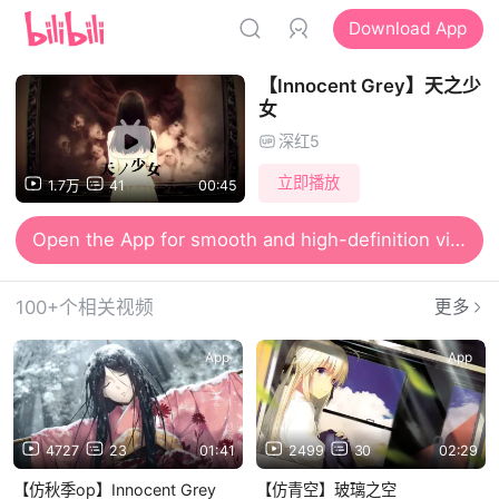
Download App
【Innocent Grey】天之少
女
深红5
立即播放
1.7万
41
00:45
Open the App for smooth and high-definition viewing
100+个相关视频
更多
App
App
4727
23
01:41
2499
30
02:29
【仿秋季op】Innocent Grey
【仿青空】玻璃之空