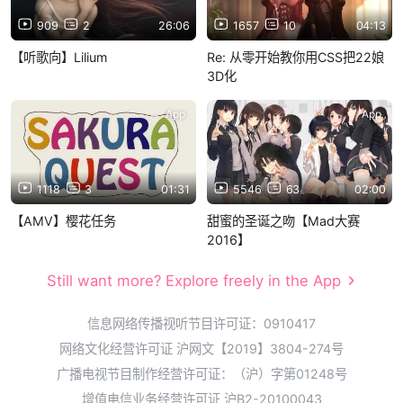
909
2
26:06
1657
10
04:13
【听歌向】Lilium
Re: 从零开始教你用CSS把22娘
3D化
App
App
1118
3
01:31
5546
63
02:00
【AMV】樱花任务
甜蜜的圣诞之吻【Mad大赛
2016】
Still want more? Explore freely in the App
信息网络传播视听节目许可证：0910417
网络文化经营许可证 沪网文【2019】3804-274号
广播电视节目制作经营许可证：（沪）字第01248号
增值电信业务经营许可证 沪B2-20100043