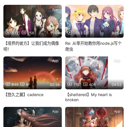
App
App
5.1万
256
01:04
3053
7
03:54
【境界的彼方】让我们成为偶像
Re: 从零开始教你用node.js写个
吧！
爬虫
App
App
849
6
02:36
7107
406
04:52
【悠久之翼】cadence
【shattered】My heart is
broken
App
App