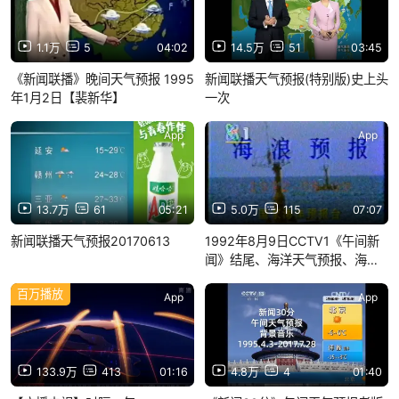
1.1万
5
04:02
14.5万
51
03:45
《新闻联播》晚间天气预报 1995
新闻联播天气预报(特别版)史上头
年1月2日【裴新华】
一次
App
App
13.7万
61
05:21
5.0万
115
07:07
新闻联播天气预报20170613
1992年8月9日CCTV1《午间新
闻》结尾、海洋天气预报、海浪
预报、广告
百万播放
App
App
133.9万
413
01:16
4.8万
4
01:40