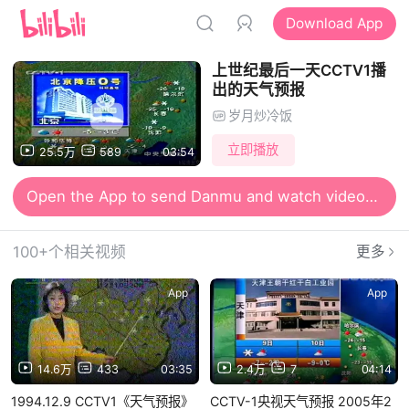
Download App
上世纪最后一天CCTV1播
出的天气预报
岁月炒冷饭
立即播放
25.5万
589
03:54
Open the App to send Danmu and watch videos together
Open the App for smooth and high-definition viewing
100+个相关视频
更多
App
App
14.6万
433
03:35
2.4万
7
04:14
1994.12.9 CCTV1《天气预报》
CCTV-1央视天气预报 2005年2