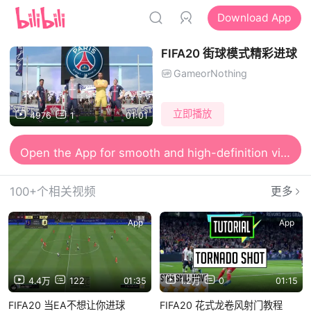
Download App
FIFA20 街球模式精彩进球
GameorNothing
立即播放
4976
1
01:01
Open the App for smooth and high-definition viewing
100+个相关视频
更多
App
App
4.4万
122
01:35
1.2万
0
01:15
FIFA20 当EA不想让你进球
FIFA20 花式龙卷风射门教程