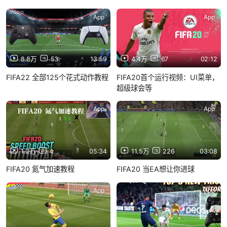
App
App
8.8万
53
13:59
4.4万
67
02:12
FIFA22 全部125个花式动作教程
FIFA20首个运行视频：UI菜单，
超级球会等
App
App
1.2万
4
05:34
11.5万
226
03:08
FIFA20 氮气加速教程
FIFA20 当EA想让你进球
App
App