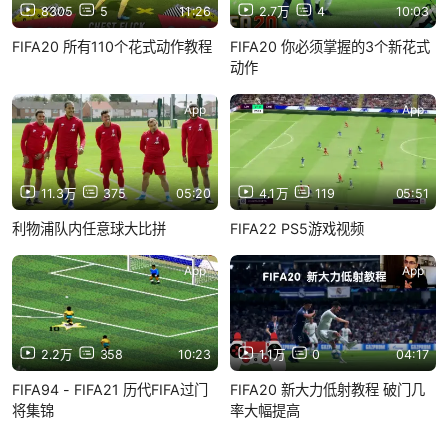
8305
5
11:26
2.7万
4
10:03
FIFA20 所有110个花式动作教程
FIFA20 你必须掌握的3个新花式
动作
App
App
11.3万
375
05:20
4.1万
119
05:51
利物浦队内任意球大比拼
FIFA22 PS5游戏视频
App
App
2.2万
358
10:23
1.1万
0
04:17
FIFA94 - FIFA21 历代FIFA过门
FIFA20 新大力低射教程 破门几
将集锦
率大幅提高