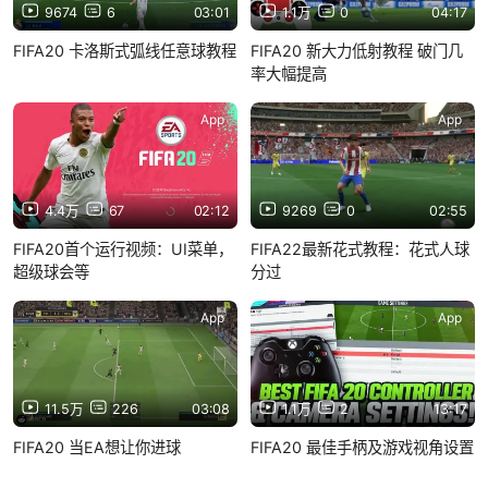
9674
6
03:01
1.1万
0
04:17
FIFA20 卡洛斯式弧线任意球教程
FIFA20 新大力低射教程 破门几
率大幅提高
App
App
4.4万
67
02:12
9269
0
02:55
FIFA20首个运行视频：UI菜单，
FIFA22最新花式教程：花式人球
超级球会等
分过
App
App
11.5万
226
03:08
1.1万
2
13:17
FIFA20 当EA想让你进球
FIFA20 最佳手柄及游戏视角设置