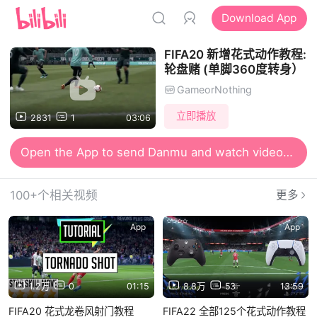
Download App
FIFA20 新增花式动作教程:
轮盘赌 (单脚360度转身）
GameorNothing
立即播放
2831
1
03:06
Open the App to send Danmu and watch videos together
100+个相关视频
更多
App
App
1.2万
0
01:15
8.8万
53
13:59
FIFA20 花式龙卷风射门教程
FIFA22 全部125个花式动作教程