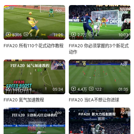
App
App
8305
5
11:26
2.7万
4
10:03
FIFA20 所有110个花式动作教程
FIFA20 你必须掌握的3个新花式
动作
App
App
1.2万
4
05:34
4.4万
122
01:35
FIFA20 氮气加速教程
FIFA20 当EA不想让你进球
App
App