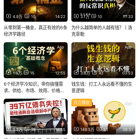
4.9万
10
14:22
3.1万
10
17:33
从零到第一桶金，真正有效的6条
为什么越简单的人越有钱？丨洛
经济学路径
克菲勒
App
App
1.6万
15
12:55
3.8万
43
03:53
6个经济学冷知识，带你搞懂需
钱生钱：打工人永远看不懂的生
求、供给、市场、效用、价格与
意逻辑
GDP
百万播放
App
App
3.3万
39
16:55
149.5万
34
09:51