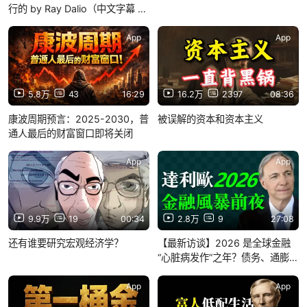
行的 by Ray Dalio（中文字幕 原
声）
App
App
5.8万
43
16:29
16.2万
2397
08:36
康波周期预言：2025-2030，普
被误解的资本和资本主义
通人最后的财富窗口即将关闭
App
App
9.9万
19
00:34
2.8万
9
27:08
还有谁要研究宏观经济学？
【最新访谈】2026 是全球金融
“心脏病发作”之年？债务、通膨、
泡沫交会的临界点来了！ 瑞‧达利
欧（Ray Dalio），桥水基金创办
App
App
人