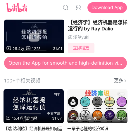
Download App
【经济学】经济机器是怎样
运行的 by Ray Dalio
浅草yuki
立即播放
25.4万
1228
31:01
Open the App for smooth and high-definition viewing
100+个相关视频
更多
App
App
15.4万
194
31:07
8.6万
46
12:14
【瑞 达利欧】经济机器是如何运
一辈子必懂的经济常识