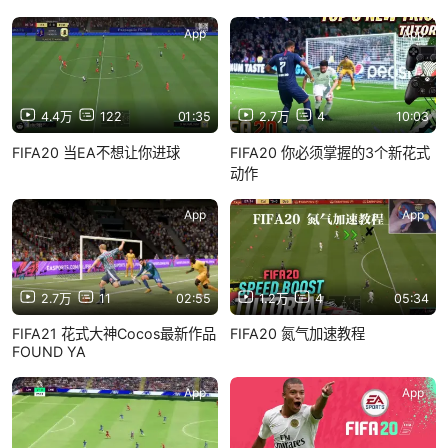
App
App
4.4万
122
01:35
2.7万
4
10:03
FIFA20 当EA不想让你进球
FIFA20 你必须掌握的3个新花式
动作
App
App
2.7万
11
02:55
1.2万
4
05:34
FIFA21 花式大神Cocos最新作品
FIFA20 氮气加速教程
FOUND YA
App
App