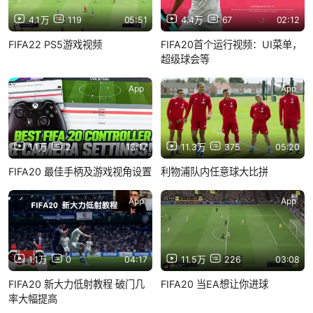
4.1万
119
05:51
4.4万
67
02:12
FIFA22 PS5游戏视频
FIFA20首个运行视频：UI菜单，
超级球会等
App
App
1.1万
2
13:17
11.3万
375
05:20
FIFA20 最佳手柄及游戏视角设置
利物浦队内任意球大比拼
App
App
1.1万
0
04:17
11.5万
226
03:08
FIFA20 新大力低射教程 破门几
FIFA20 当EA想让你进球
率大幅提高