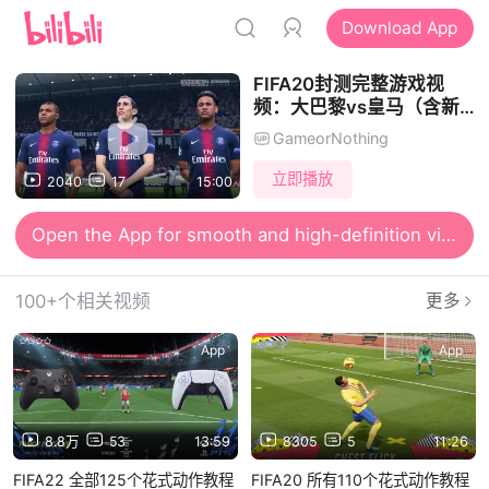
Download App
FIFA20封测完整游戏视
频：大巴黎vs皇马（含新
花式技巧）
GameorNothing
立即播放
2040
17
15:00
Open the App for smooth and high-definition viewing
100+个相关视频
更多
App
App
8.8万
53
13:59
8305
5
11:26
FIFA22 全部125个花式动作教程
FIFA20 所有110个花式动作教程