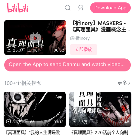
Download App
【祈Inory】MASKERS -
《真理面具》漫画概念主题
曲【超炫PV付】
祈Inory
立即播放
25.0万
901
06:52
Open the App to send Danmu and watch videos together
Open the App for smooth and high-definition viewing
100+个相关视频
更多
App
App
8.6万
66
03:13
2.6万
0
02:48
【真理面具】“我的人生满是败
《真理面具》220话前个人向剧