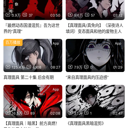
3.9万
37
03:50
9.6万
57
03:12
『最燃动态国漫混剪』吾为这世
【真理面具/真免向】（深夜诗人
界的“真理”
填词）变态面具和他的废物主人
百万播放
App
App
125.4万
4908
08:27
7.9万
0
01:29
真理面具 第二十集 后会有期
“来自真理面具的压迫感”
App
App
16.5万
89
02:08
3.1万
1
02:47
【真理面具｜暗黑】前方高燃！
《真理面具黑暗混剪》