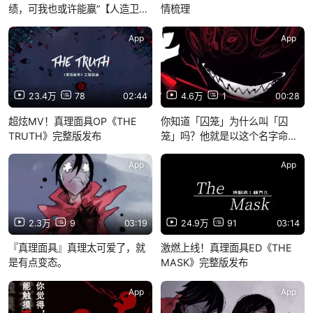
绩，可我也或许能赢”【人造卫
情梳理
星】付玺角色混剪
App
App
23.4万
78
02:44
4.6万
1
00:28
超炫MV！真理面具OP《THE
你知道「囚笼」为什么叫「囚
TRUTH》完整版发布
笼」吗？他就是以这个名字命名
的！
App
App
2.3万
9
03:19
24.9万
91
03:14
『真理面具』真理太可爱了，就
激燃上线！真理面具ED《THE
是有点变态。
MASK》完整版发布
App
App