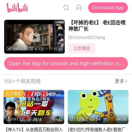
Download App
【坏掉的老E】 老E回击喷
神敖厂长
EdmundDZhang
立即播放
253.2万
4.7万
11:30
Open the App for smooth and high-definition viewing
100+个相关视频
更多
百万播放
App
App
197.5万
3614
11:31
22.9万
54
04:29
【神人TV】从坐拥百万粉丝到人
[老E切片]传奇捕敖人老E看敖厂