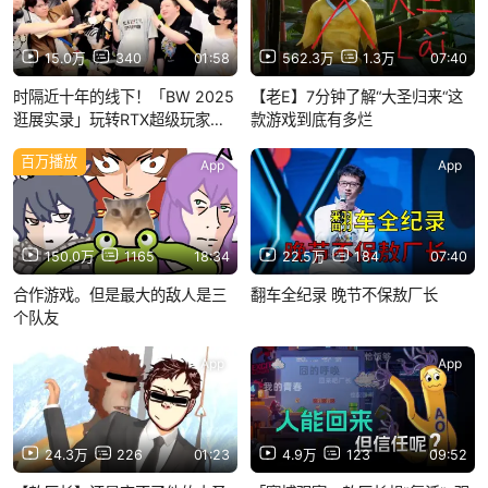
15.0万
340
01:58
562.3万
1.3万
07:40
时隔近十年的线下！「BW 2025
【老E】7分钟了解“大圣归来“这
逛展实录」玩转RTX超级玩家体
款游戏到底有多烂
验站
百万播放
App
App
150.0万
1165
18:34
22.5万
184
07:40
合作游戏。但是最大的敌人是三
翻车全纪录 晚节不保敖厂长
个队友
App
App
24.3万
226
01:23
4.9万
123
09:52