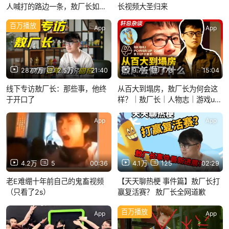
人喊打的路边一条，敖厂长如何
长视频大圣归来
把吃到的时代红利全吐出来的
百万播放
App
App
287.7万
2.5万
21:40
9.7万
173
15:04
线下专访敖厂长：那些事，他终
从百大到塌房，敖厂长为何会这
于开口了
样？｜敖厂长｜人物志｜游戏up
主｜轩总杂谈20251116
App
App
4.2万
5
00:36
4.1万
125
02:29
老E难绷十年前自己的鬼畜视频
【天天聊热梗 事件篇】敖厂长打
（只看了2s）
赢复活赛？ 敖厂长全网道歉
百万播放
App
App