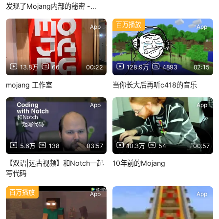
发现了Mojang内部的秘密 -
Mogswamp
百万播放
App
App
13.8万
66
00:22
128.9万
4893
02:15
mojang 工作室
当你长大后再听c418的音乐
App
App
5.6万
138
03:57
10.3万
54
00:57
【双语|远古视频】和Notch一起
10年前的Mojang
写代码
百万播放
App
App