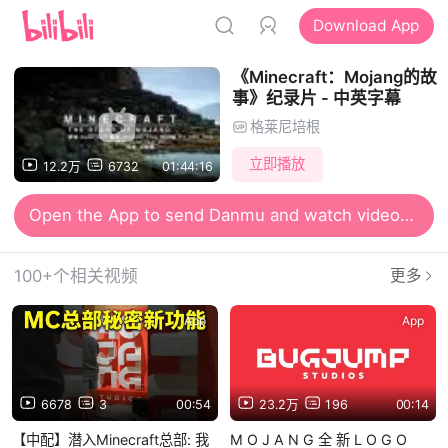
Download App
《Minecraft：Mojang的故
事》纪录片 - 中英字幕
格莱尼培根
立即播放
12.2万
6732
01:44:16
Open the App to send Danmu and watch videos together
100+个相关视频
更多
App
App
6678
3
00:54
23.2万
196
00:14
【中配】潜入Minecraft总部: 我
M O J A N G 全 新 L O G O