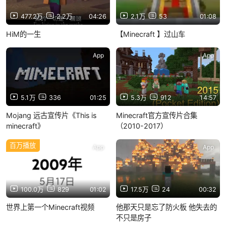
477.2万
2.2万
04:26
2.1万
53
01:08
HiM的一生
【Minecraft 】过山车
App
App
5.1万
336
01:25
5.3万
912
14:57
Mojang 远古宣传片《This is
Minecraft官方宣传片合集
minecraft》
（2010-2017）
百万播放
App
App
100.0万
829
01:02
17.5万
24
00:32
世界上第一个Minecraft视频
他那天只是忘了防火板 他失去的
不只是房子