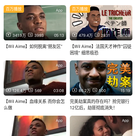
百万播放
百万播放
App
App
341.9万
3993
05:13
479.4万
2831
07:08
【Wil Aime】如何脱离“朋友区”
【Wil Aime】法国天才神作"囚徒
困境" 细思极恐
App
App
126.4万
569
03:08
86.2万
500
15:19
【Wil Aime】血缘关系 而你会怎
完美劫案真的存在吗？抢完银行
么做
12亿后，劫匪彻底消失！
App
App