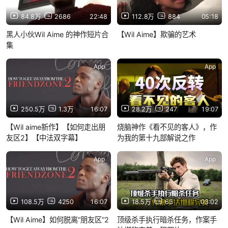
84.8万
2686
22:48
112.8万
884
05:18
黑人小伙Wil Aime 的神作短片合
【Wil Aime】欺骗的艺术
集
App
App
250.5万
1.3万
16:07
28.2万
247
19:07
【Wil aime新作】【如何走出朋
烧脑神作《看不见的客人》，作
友区2】【中法双字幕】
为我的第十九部解说之作
App
App
108.5万
4250
16:07
18.5万
63
03:02
【Wil Aime】如何脱离“朋友区”2
顶级杀手执行暗杀任务，作案手