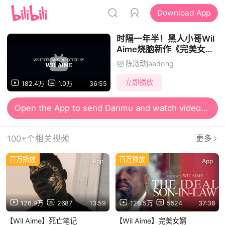
Download App
时隔一年半！黑人小哥Wil
Aime烧脑新作《完美女
婿》
陈激动jaedong
立即播放
182.4万
1.0万
36:55
Open the App to send Danmu and watch videos together
Open the App for smooth and high-definition viewing
100+个相关视频
更多
百万播放
百万播放
App
App
126.9万
2687
13:59
128.5万
5524
37:38
【Wil Aime】死亡笔记
【Wil Aime】完美女婿