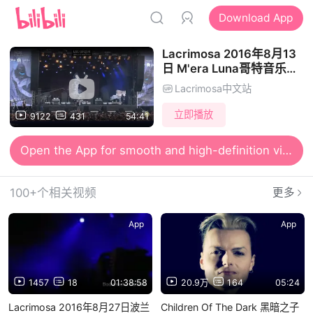
Download App
Lacrimosa 2016年8月13
日 M'era Luna哥特音乐节
全场
Lacrimosa中文站
立即播放
9122
431
54:41
Open the App for smooth and high-definition viewing
100+个相关视频
更多
App
App
1457
18
01:38:58
20.9万
164
05:24
Lacrimosa 2016年8月27日波兰
Children Of The Dark 黑暗之子