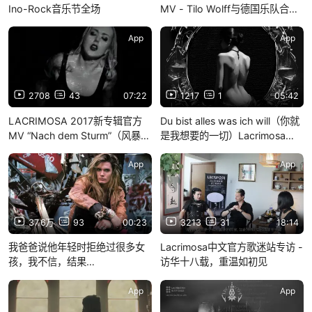
Ino-Rock音乐节全场
MV - Tilo Wolff与德国乐队合作
项目
App
App
2708
43
07:22
1217
1
05:42
LACRIMOSA 2017新专辑官方
Du bist alles was ich will（你就
MV “Nach dem Sturm”（风暴之
是我想要的一切）Lacrimosa
后）
2024年12月新单曲
App
App
37.6万
93
00:23
3213
31
18:14
我爸爸说他年轻时拒绝过很多女
Lacrimosa中文官方歌迷站专访 -
孩，我不信，结果…
访华十八载，重温如初见
App
App