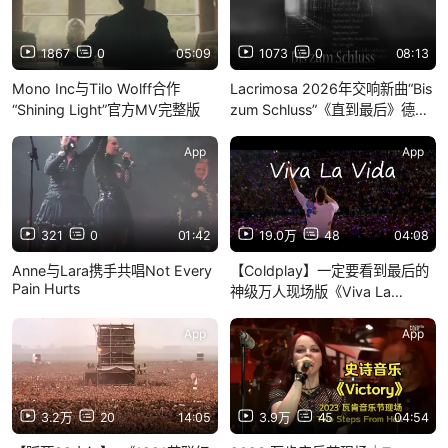
1867
0
05:09
1073
0
08:13
Mono Inc与Tilo Wolff合作
Lacrimosa 2026年交响新曲“Bis
“Shining Light”官方MV完整版
zum Schluss”《直到最后》德中
歌词版
App
App
321
0
01:42
19.0万
48
04:08
Anne与Lara携手共唱Not Every
【Coldplay】一定要看到最后的
Pain Hurts
神级万人现场版《Viva La
Vida》，生命万岁，音乐万岁！
App
App
3.2万
20
14:05
3.9万
45
04:54