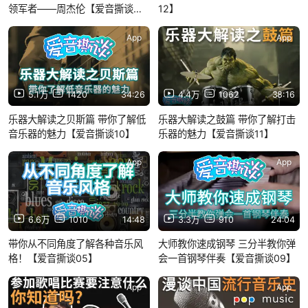
领军者——周杰伦【爱音撕谈
12】
17】
App
App
5.1万
1420
34:26
4.4万
1062
38:16
乐器大解读之贝斯篇 带你了解低
乐器大解读之鼓篇 带你了解打击
音乐器的魅力【爱音撕谈10】
乐器的魅力【爱音撕谈11】
App
App
6.6万
1010
14:48
3.3万
910
24:04
带你从不同角度了解各种音乐风
大师教你速成钢琴 三分半教你弹
格！【爱音撕谈05】
会一首钢琴伴奏【爱音撕谈09】
App
App