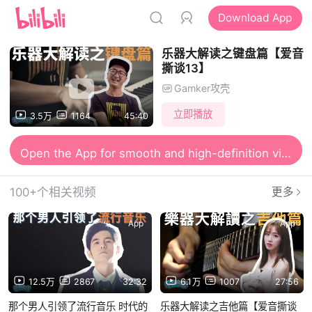
Download App
乐器大解读之键盘篇【爱音
撕谈13】
Gamker攻壳
立即播放
3.5万
1164
45:40
Open the App for smooth and high-definition viewing
100+个相关视频
更多
App
App
12.5万
2867
32:32
6.1万
1007
27:56
那个男人引领了流行音乐 时代的
乐器大解读之吉他篇【爱音撕谈