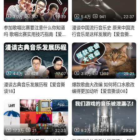
3.0万
387
19:39
5.4万
941
22:37
参加歌唱比赛要注意什么你知道
漫谈中国流行音乐史 原来中国流
吗 歌唱比赛实用技巧指南【爱音
行音乐是这样发展的【爱音撕谈
撕谈15】
16】
App
App
4.4万
628
17:07
3.4万
1302
25:21
漫谈古典音乐发展历程【爱音撕
爆款歌曲大改编 如何将口水歌改
谈18】
编得更加动听【爱音撕谈08】
App
App
17.3万
21
32:23
9.2万
2914
29:28