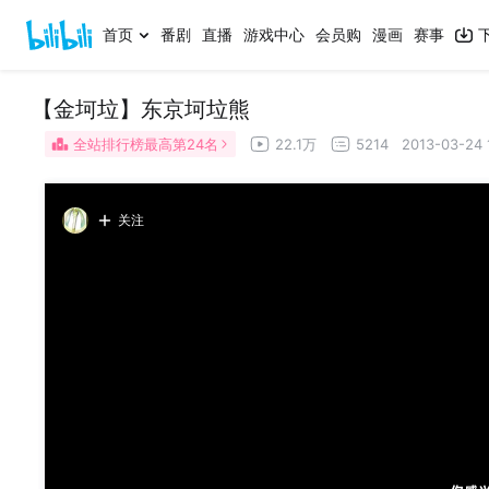
首页
番剧
直播
游戏中心
会员购
漫画
赛事
【金坷垃】东京坷垃熊
全站排行榜最高第24名
22.1万
5214
2013-03-24 
关注