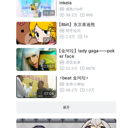
inkela
咸鱼のsdf
01:39
39.2万
866
【8bit】东京泰迪熊
阿手仙贝
2.6万
13
03:12
【金坷垃】lady gaga——pok
er face
滑音未来
03:57
52.5万
6679
⚡beat 金坷垃⚡
欢快小神仙
68.2万
1.0万
01:04
展开