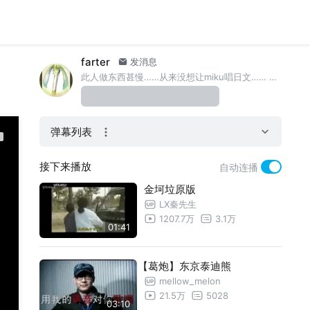
farter
发消息
此人做东西甚慢……从来没想让miku唱日文…… 微薄@farter
弹幕列表
接下来播放
自动连播
金坷垃原版
LX秦先生
1207.7万
3.1万
01:41
【葛炮】东京泰迪熊
mellow_melon
21.5万
5028
03:10