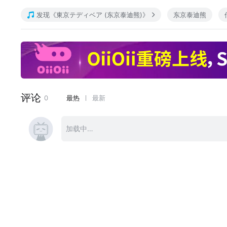
utau：farter
发现《東京テディベア (东京泰迪熊)》
东京泰迪熊
MP3：http://5sing.kugou.com/fc/9119709.html
金坷垃EX音源、MP3、ust、手机铃声[New!]，各种下载及说明：http://b
【二次洗脑翻唱】
av585496