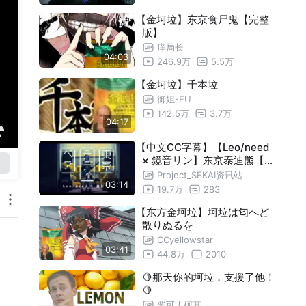
【金坷垃】东京食尸鬼【完整
版】
痒局长
04:03
246.9万
5.5万
【金坷垃】千本垃
御姐-FU
142.5万
3.7万
04:17
【中文CC字幕】【Leo/need
× 鏡音リン】东京泰迪熊【2D
MV／『世界计划 多彩舞台』
Project_SEKAI资讯站
03:14
收录曲】
19.7万
283
【东方金坷垃】坷垃は匂へど
散りぬるを
CCyellowstar
03:41
44.8万
2010
🍋那天你的坷垃，支援了他！
🍋
柴可夫柯基