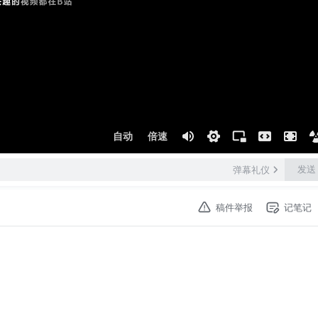
自动
倍速
发送
弹幕礼仪
稿件举报
记笔记