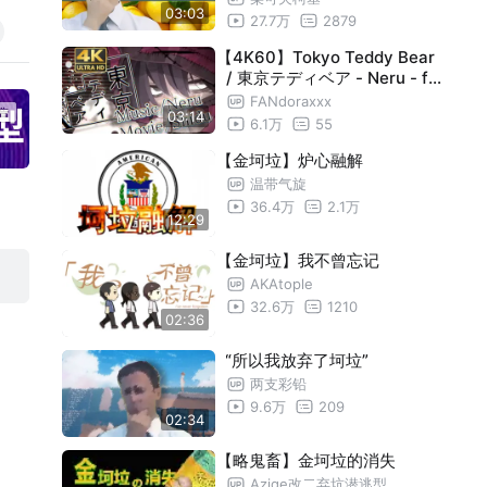
03:03
27.7万
2879
【4K60】Tokyo Teddy Bear
/ 東京テディベア - Neru - fe
at. Kagamine Rin
FANdoraxxx
03:14
6.1万
55
【金坷垃】炉心融解
温带气旋
36.4万
2.1万
12:29
【金坷垃】我不曾忘记
AKAtople
32.6万
1210
02:36
“所以我放弃了坷垃”
两支彩铅
9.6万
209
02:34
【略鬼畜】金坷垃的消失
Azige改二弃坑潜逃型