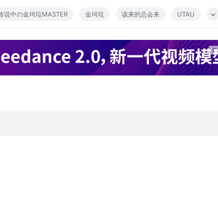
传说中の金坷垃MASTER
金坷垃
该来的总会来
UTAU
log.sina.com.cn/s/blog_711e86460101ci5f.html