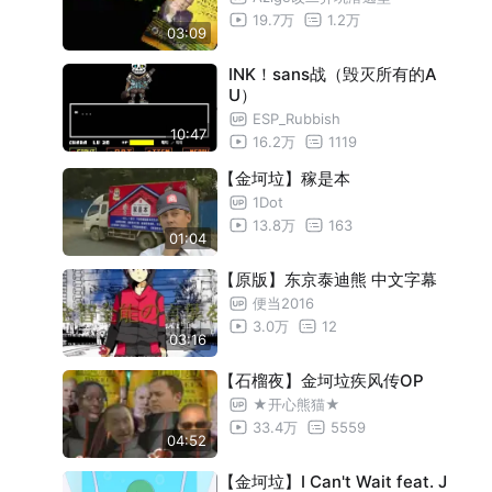
19.7万
1.2万
03:09
INK！sans战（毁灭所有的A
U）
ESP_Rubbish
10:47
16.2万
1119
【金坷垃】稼是本
1Dot
13.8万
163
01:04
【原版】东京泰迪熊 中文字幕
便当2016
3.0万
12
03:16
【石榴夜】金坷垃疾风传OP
★开心熊猫★
33.4万
5559
04:52
【金坷垃】I Can't Wait feat. J