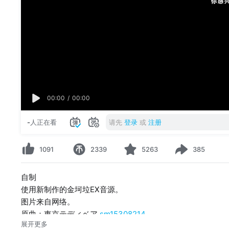
00:00
/
00:00
-
人正在看
请先
登录
或
注册
1091
2339
5263
385
自制
使用新制作的金坷垃EX音源。
图片来自网络。
原曲：東京テディベア
sm15308214
展开更多
Music：Neru