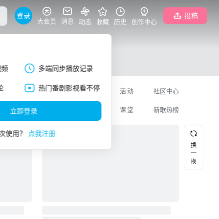
登录
投稿
大会员
消息
动态
收藏
历史
创作中心
视频
多端同步播放记录
论
热门番剧影视看不停
美食
专栏
活动
社区中心
更多
直播
课堂
新歌热榜
立即登录
次使用？
点我注册
换
一
换