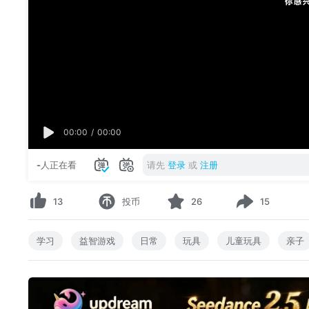
00:00
/
00:00
-
人正在看
请先
登录
或
注册
13
投币
26
15
学习
益智游戏
日常
玩具
儿童玩具
亲子