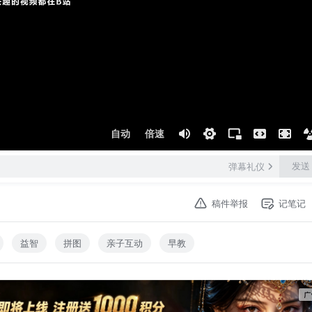
自动
倍速
发送
弹幕礼仪
稿件举报
记笔记
益智
拼图
亲子互动
早教