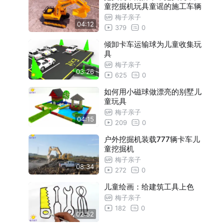
童挖掘机玩具童谣的施工车辆
梅子亲子
04:12
379
0
倾卸卡车运输球为儿童收集玩
具
梅子亲子
03:26
625
0
如何用小磁球做漂亮的别墅儿
童玩具
梅子亲子
04:15
209
0
户外挖掘机装载777辆卡车儿
童挖掘机
梅子亲子
08:34
272
0
儿童绘画：给建筑工具上色
梅子亲子
182
0
02:52