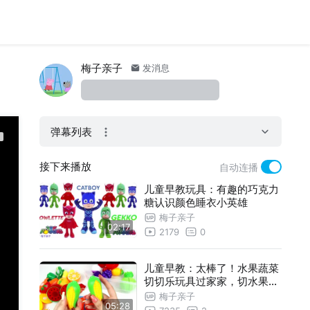
梅子亲子
发消息
弹幕列表
接下来播放
自动连播
儿童早教玩具：有趣的巧克力
糖认识颜色睡衣小英雄
梅子亲子
02:17
2179
0
儿童早教：太棒了！水果蔬菜
切切乐玩具过家家，切水果儿
童玩具
梅子亲子
05:28