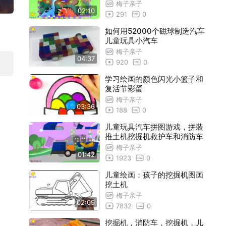
梅子亲子
02:10
291
0
如何用52000个磁球制造汽车
儿童玩具小汽车
梅子亲子
04:37
920
0
学习绘画的颜色闪光小篮子和
复活节彩蛋
梅子亲子
03:36
188
0
儿童玩具汽车拼图游戏，拼装
推土机挖掘机救护车和消防车
梅子亲子
01:42
1923
0
儿童绘画：孩子的挖掘机图画
挖土机
梅子亲子
02:09
7832
0
挖掘机，消防车，挖掘机，儿