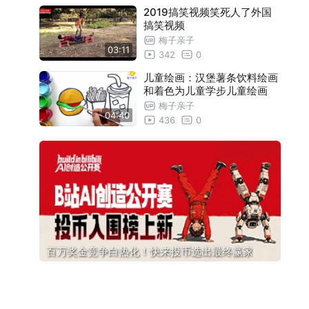
2019搞笑视频笑死人了外国
搞笑视频
梅子亲子
03:11
342
0
儿童绘画：汉堡薯条饮料绘画
和着色为儿童学步儿童绘画
梅子亲子
04:40
436
0
百万奖金竞争白热化！快来投币选出最终赢家