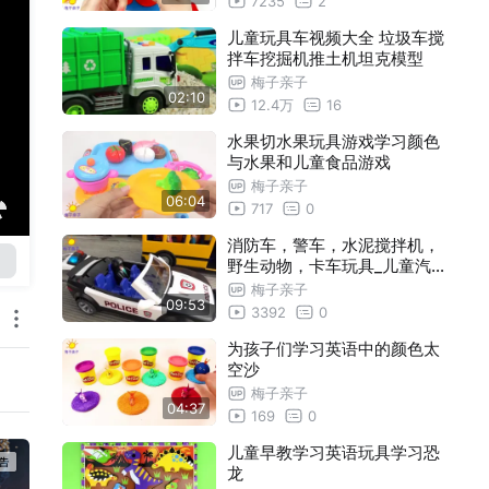
7235
2
儿童玩具车视频大全 垃圾车搅
拌车挖掘机推土机坦克模型
梅子亲子
02:10
12.4万
16
水果切水果玩具游戏学习颜色
与水果和儿童食品游戏
梅子亲子
06:04
717
0
消防车，警车，水泥搅拌机，
野生动物，卡车玩具_儿童汽
车玩具
梅子亲子
09:53
3392
0
为孩子们学习英语中的颜色太
空沙
梅子亲子
04:37
169
0
儿童早教学习英语玩具学习恐
龙