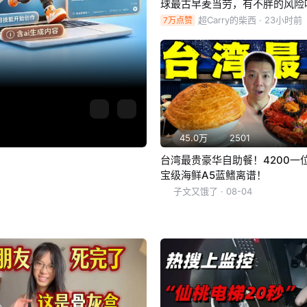
球最古早麦当劳，有不胖的风险
超Carry的柴西
· 23小时前
7万点赞
45.0万
2501
台湾最贵豪华自助餐！4200一
宝级海鲜A5蓝鳍离谱！
子文又饿了
· 08-04