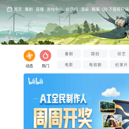
首页
番剧
直播
游戏中心
会员购
漫画
赛事
下载客户端
番剧
国创
综艺
电影
电视剧
纪录片
动态
热门