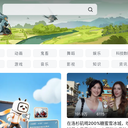
动画
鬼畜
舞蹈
娱乐
科技数
游戏
音乐
影视
知识
资讯
191.9万
6115
在洛杉矶喝200%糖蜜雪冰城，