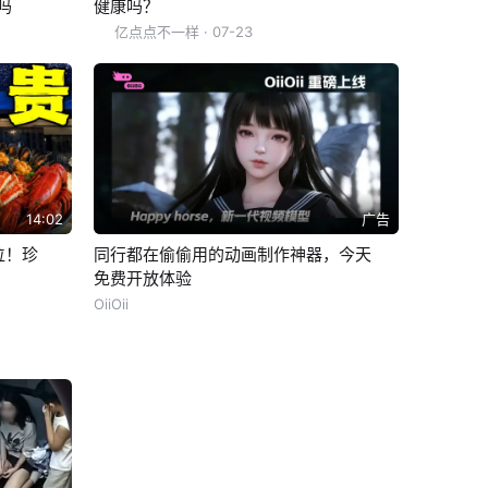
吗
健康吗？
亿点点不一样
· 07-23
14:02
广告
位！珍
同行都在偷偷用的动画制作神器，今天
免费开放体验
OiiOii