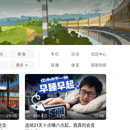
码
美食
专栏
活动
社区中心
更多
直播
课堂
新歌热榜
29:05
895.8万
1.2万
12:06
吃全
连续21天十点睡六点起，我真的会变