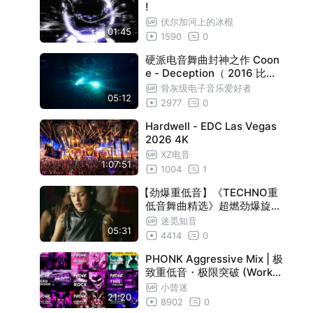
!
伏尔加河上的冰棍
01:45
1590
0
硬派电音舞曲封神之作 Coon
e - Deception（ 2016 比利
时安特卫普Reverze硬核电音
骨灰级电子音乐爱好者
05:12
节主题曲）
2977
0
Hardwell - EDC Las Vegas
2026 4K
XZ电音
1:07:51
1004
1
【劲爆重低音】《TECHNO重
低音舞曲精选》超燃劲爆旋律
！
迷觅知音
05:31
4414
0
PHONK Aggressive Mix | 极
致重低音・极限突破 (Worko
ut/Drift)
小曾迷
21:20
8902
0