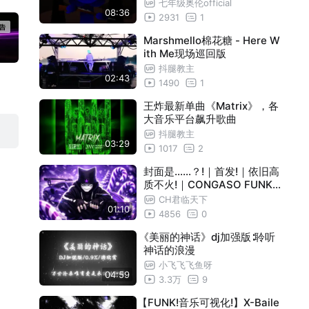
七年级奥伦official
08:36
2931
1
Marshmello棉花糖 - Here W
ith Me现场巡回版
抖腿教主
02:43
1490
1
王炸最新单曲《Matrix》，各
大音乐平台飙升歌曲
抖腿教主
03:29
1017
2
封面是……？!｜首发!｜依旧高
质不火!｜CONGASO FUNK (
Sped Up)｜音乐可视化
CH君临天下
01:10
4856
0
《美丽的神话》dj加强版∶聆听
神话的浪漫
小飞飞飞鱼呀
04:59
3.3万
9
【FUNK!音乐可视化!】X-Baile