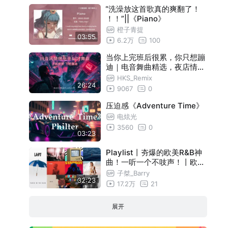
“洗澡放这首歌真的爽翻了！
！！”||《Piano》
橙子青提
03:55
6.2万
100
当你上完班后很累，你只想蹦
迪｜电音舞曲精选，夜店情绪
电音 x 节奏超级炸裂 ｜音乐
HKS_Remix
26:24
一响，脑袋立马跟着摇
9067
0
压迫感《Adventure Time》
电炫光
3560
0
03:23
Playlist丨夯爆的欧美R&B神
曲！一听一个不吱声！丨欧美
R&B神曲 开车学习自习听歌
子桀_Barry
32:23
17.2万
21
展开