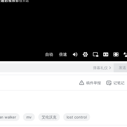
自动
倍速
发送
弹幕礼仪
稿件举报
记笔记
an walker
mv
艾伦沃克
lost control