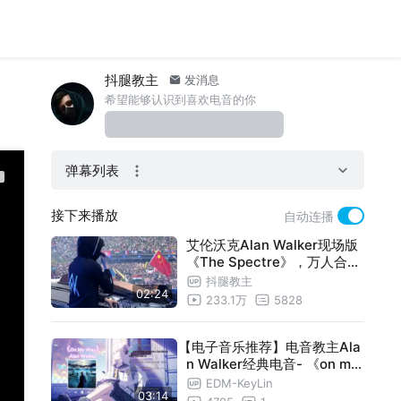
抖腿教主
发消息
希望能够认识到喜欢电音的你
弹幕列表
接下来播放
自动连播
艾伦沃克Alan Walker现场版
《The Spectre》，万人合唱
，嗨爆了
抖腿教主
02:24
233.1万
5828
【电子音乐推荐】电音教主Ala
n Walker经典电音- 《on my
way》"哪个夏天的经典”
EDM-KeyLin
03:14