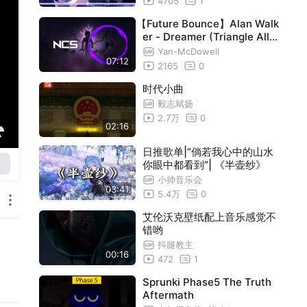
4705
1
【Future Bounce】Alan Walk
er - Dreamer (Triangle Allia
nce Remix) | NCS Fanmade
Yan-McDowell
07:12
2165
0
时代小曲
毅志斌扬
2.7万
0
02:16
日推歌单|“倘若我心中的山水
你眼中都看到”| 《半壶纱》
小帅音乐会
03:41
5.4万
0
艾伦沃克壁纸配上音乐感觉不
错哟
抖腿教主
00:16
472
1
Sprunki Phase5 The Truth
Aftermath