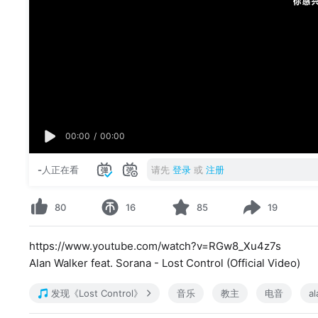
00:00
/
00:00
-
人正在看
请先
登录
或
注册
80
16
85
19
https://www.youtube.com/watch?v=RGw8_Xu4z7s
Alan Walker feat. Sorana - Lost Control (Official Video)
发现《Lost Control》
音乐
教主
电音
al