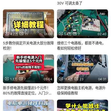
30V 可调太香了
App
App
4.2万
11
01:00
1.4万
7
02:40
5步教你搞定开关电源大部分故障
维修三个电路板，都是不通电，
检测！
看如何轻松修好
App
App
1.2万
7
05:04
11.4万
23
04:31
新手修电源先搞懂这5个元件！
怎样更换电脑主机电源，电源升
80%的故障直接定位，入门少走
级保姆级教程
一般弯路！
App
App