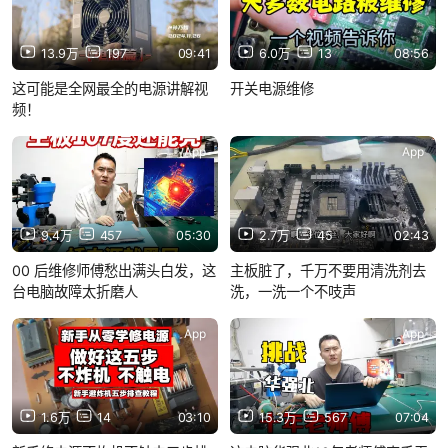
13.9万
197
09:41
6.0万
13
08:56
这可能是全网最全的电源讲解视
开关电源维修
频！
App
App
9.4万
457
05:30
2.7万
45
02:43
00 后维修师傅愁出满头白发，这
主板脏了，千万不要用清洗剂去
台电脑故障太折磨人
洗，一洗一个不吱声
App
App
1.6万
14
03:10
15.3万
567
07:04