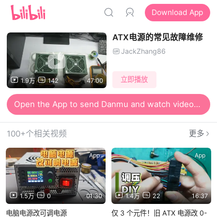
Download App
ATX电源的常见故障维修
JackZhang86
立即播放
1.9万
142
47:00
Open the App to send Danmu and watch videos together
100+个相关视频
更多
App
App
1.5万
0
01:30
1.4万
22
16:37
电脑电源改可调电源
仅 3 个元件！旧 ATX 电源改 0-