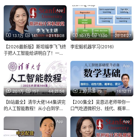
App
App
13.1万
141
21:13:08
10.1万
1330
29:04:27
【2026最新版】斯坦福李飞飞终
李宏毅机器学习(2016)
于把人工智能给讲明白了！一口
把机器学习、深度学习、计算机
视觉、神经网络、图像处理、物
App
App
体识别全给讲透了！（附课件资
料+开源代码）
20.1万
157
44:21:58
2.2万
79
16:12:11
【B站最全】清华大佬144集讲完
【200集全】吴恩达老师带你一
的人工智能教程！从小白到学
口气吃透微积分、线代、概率、
神！2025清华内部版人工智能入
统计等核心知识！学起来比刷剧
门基础，深度学习、机器学习、
还爽！—人工智能/机器学习/高等
App
App
神经网络、OpenCV一口气学
数学
完！