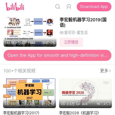
Download App
李宏毅机器学习2019(国
语)
爱可可-爱生活
立即播放
15.6万
1464
12:47:05
Open the App for smooth and high-definition viewing
100+个相关视频
更多
App
App
94.1万
2.4万
31:02:17
3.3万
303
16:04:52
李宏毅机器学习(2017)
李宏毅2026《机器学习》