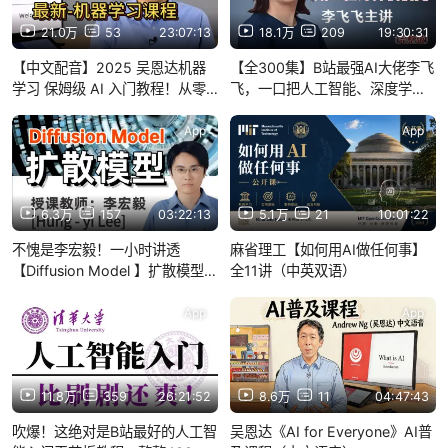
21.0万
53
23:07:13
18.1万
209
19:30:31
【中文配音】2025 吴恩达机器
【全300集】B站最强AI大佬李飞
学习 保姆级 AI 入门教程！从零
飞，一口把人工智能、深度学
基础到实战
习、计算机视觉、神经网络、图
像处理、图像分割、目标检测、
App
App
物体识别给讲透了，新手小白秒
上手！
6.3万
157
03:22:13
5.1万
21
10:01:22
不愧是李宏毅！一小时讲透
麻省理工【如何用AI做任何事】
【Diffusion Model 】扩散模型！
全11讲（中英双语）
入门真的没你想的那么难……
（AI人工智能/深度学习/计算机视
App
App
觉/CV/大模型）
11.8万
359
26:21:52
8.6万
11
04:47:43
吹爆！这绝对是B站最好的人工智
吴恩达《AI for Everyone》AI普