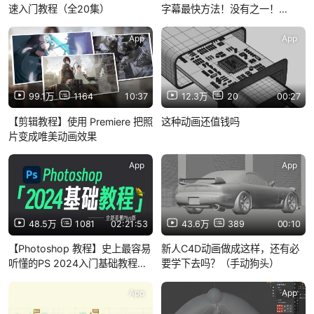
速入门教程（全20集）
字幕最快方法！没有之一！
（doyoudo）
App
App
99.1万
1164
10:37
12.3万
20
00:27
【剪辑教程】使用 Premiere 把照
这种动画还值钱吗
片变成唯美动画效果
App
App
48.5万
1081
02:21:53
43.6万
389
00:10
【Photoshop 教程】史上最容易
新人C4D动画做成这样，还有必
听懂的PS 2024入门基础教程
要学下去吗？（手动狗头）
Plus版
App
App