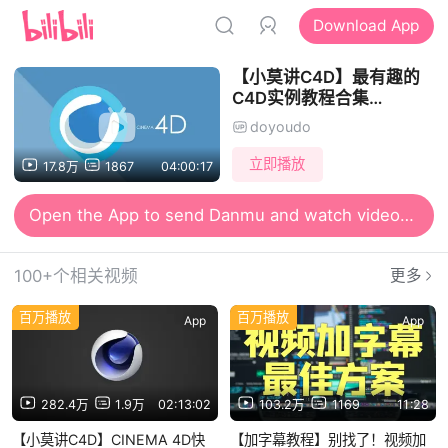
Download App
【小莫讲C4D】最有趣的
C4D实例教程合集
【doyoudo出品】
doyoudo
立即播放
17.8万
1867
04:00:17
Open the App to send Danmu and watch videos together
Open the App for smooth and high-definition viewing
100+个相关视频
更多
百万播放
百万播放
App
App
282.4万
1.9万
02:13:02
103.2万
1169
11:28
【小莫讲C4D】CINEMA 4D快
【加字幕教程】别找了！视频加