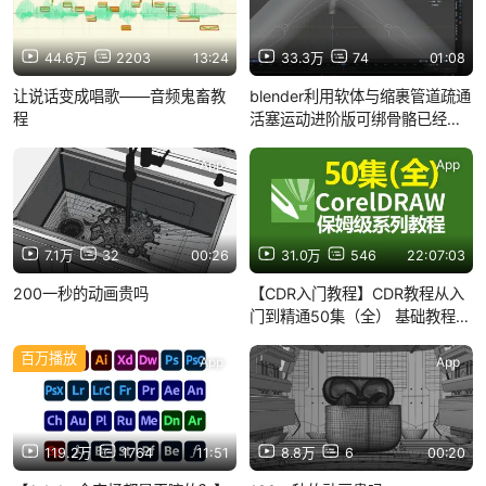
44.6万
2203
13:24
33.3万
74
01:08
让说话变成唱歌——音频鬼畜教
blender利用软体与缩裹管道疏通
程
活塞运动进阶版可绑骨骼已经研
究出来了，兄弟们明天或者后天
出教程（耐心等待即可，本教程
App
App
绝对正经教程））
7.1万
32
00:26
31.0万
546
22:07:03
200一秒的动画贵吗
【CDR入门教程】CDR教程从入
门到精通50集（全） 基础教程
+练习案例
百万播放
App
App
119.2万
1764
11:51
8.8万
6
00:20