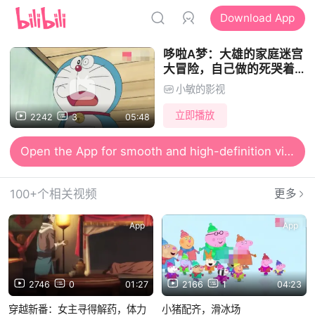
Download App
哆啦A梦：大雄的家庭迷宫
大冒险，自己做的死哭着也
要走完
小敏的影视
立即播放
2242
3
05:48
Open the App for smooth and high-definition viewing
100+个相关视频
更多
App
App
2746
0
01:27
2166
1
04:23
穿越新番：女主寻得解药，体力
小猪配齐，滑冰场