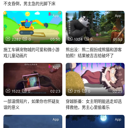
不支昏倒，男主急的光脚下床
App
App
2282
0
05:50
1324
0
01:53
施工车辆宠物城的可爱和微小游
熊出没：熊二假扮成熊猫和游客
戏儿童动画片
拍照！结果被吉吉给破坏了
App
App
1522
0
02:23
215
0
02:29
一部温情短片，如果你也怀疑友
穿越新番：女主明明能逃走却选
谊的意义
择救他，男主心里偷着乐
App
App