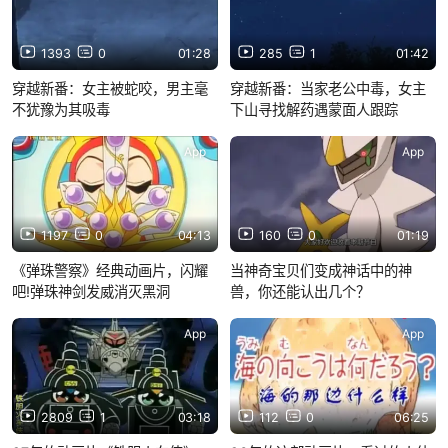
1393
0
01:28
285
1
01:42
穿越新番：女主被蛇咬，男主毫
穿越新番：当家老公中毒，女主
不犹豫为其吸毒
下山寻找解药遇蒙面人跟踪
App
App
1197
0
04:13
160
0
01:19
《弹珠警察》经典动画片，闪耀
当神奇宝贝们变成神话中的神
吧!弹珠神剑发威消灭黑洞
兽，你还能认出几个？
App
App
2809
1
03:18
112
0
06:25