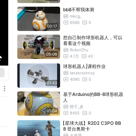
bb8不帮我体测
mkcg_
6566
0
00:17
想自己制作球形机器人，可以
看看这个视频
RobotZhu
05:06
4.1万
43
球形机器人|课程作业
lanzerxxnnxy
4090
0
01:43
基于Arduino的BB-8球形机器
人
橙子_皮
01:04
8455
0
【星球大战】R2D2 C3PO BB
8 登台奥斯卡
大条理