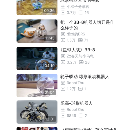
球形机器人预测视频
小邓子分享官
00:36
3.7万
16
把一个BB-8机器人切开是什
么样子的
懒懒的BRS
11:45
1.5万
71
《星球大战》BB-8
Zz春天与小乌龟
3.2万
28
04:10
轮子驱动 球形滚动机器人
RobotZhu
1.2万
1
01:04
乐高-球形机器人
RobotZhu
6846
2
12:01
（模玩随手记录）孩之宝bb8