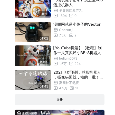
遥控机器人
冬养妹红夏养九
01:25
1894
0
没联网就是小傻子的Vector
Operon丿
7.5万
2
01:02
【YouTube搬运】【教程】制
作一只真实尺寸BB-8机器人
helium6072
19:59
1.6万
224
2021电赛预测，球形机器人
，摄像头巡线，稳的一批！还
不冲？
夏园长不熬夜
01:43
4.5万
11
展开