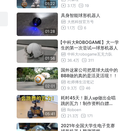
01:22
3.1万
19
具身智能球形机器人
大然科技官方号
1.1万
6
01:28
【中科大ROBOGAME】大一学
生的第一次尝试—球形机器人
中科大robogame瓦无力队
01:56
36.4万
311
国外这家公司把星球大战中的
BB8做的真的是活灵活现！！
杜师傅生活笔记
02:01
9.3万
46
耗时45天！新人up做出会唱
跳的瓦力！制作资料白嫖…
Roboen
05:41
21.3万
171
2021年全国大学生电子竞赛