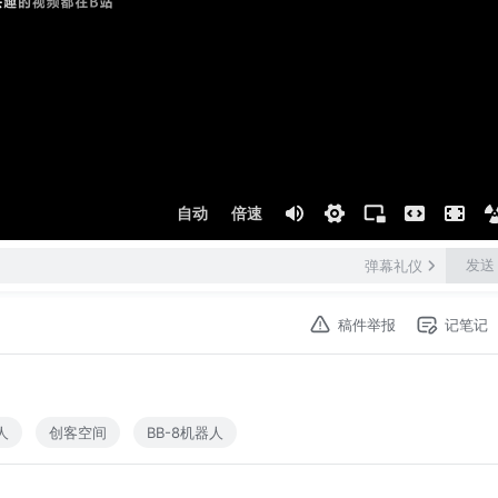
自动
倍速
发送
弹幕礼仪
稿件举报
记笔记
人
创客空间
BB-8机器人