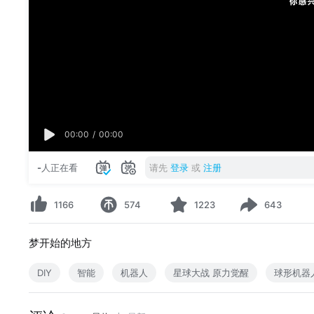
00:00
/
00:00
-
人正在看
请先
登录
或
注册
1166
574
1223
643
梦开始的地方
DIY
智能
机器人
星球大战 原力觉醒
球形机器