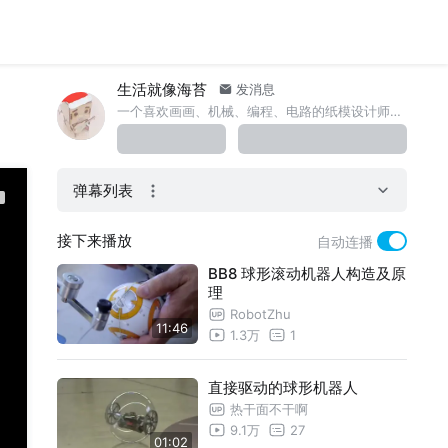
生活就像海苔
发消息
一个喜欢画画、机械、编程、电路的纸模设计师（等哪天我成为百大UP主，你们就是元老级粉丝啦！-_-。）
弹幕列表
接下来播放
自动连播
BB8 球形滚动机器人构造及原
理
RobotZhu
11:46
1.3万
1
直接驱动的球形机器人
热干面不干啊
9.1万
27
01:02