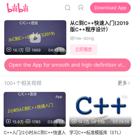
Download App
从C到C++快速入门(2019
版C++程序设计）
hw-dong
立即播放
16.1万
1969
04:12:35
Open the App for smooth and high-definition viewing
100+个相关视频
更多
App
App
15.6万
1785
03:16:28
14.4万
509
03:29:26
C++入门/2小时从C到C++快速入
学习C++标准模版库（STL）