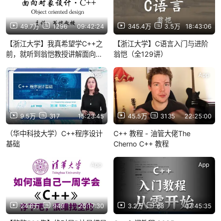
49.7万
1296
09:42:24
345.4万
3.5万
18:43:06
【浙江大学】我真希望学C++之
【浙江大学】C语言入门与进阶
前，就听到翁恺教授讲解面向对
翁恺（全129讲）
象设计C++该多好，流下了没有
技术的眼泪！| 计算机组成原理
App
App
数据结构 操作系统 数据库
9.5万
317
15:23:45
45.5万
3135
22:25:00
（华中科技大学）C++程序设计
C++ 教程 - 油管大佬The
基础
Cherno C++ 教程
App
App
24.8万
949
26:17:30
3.2万
68
07:45:35