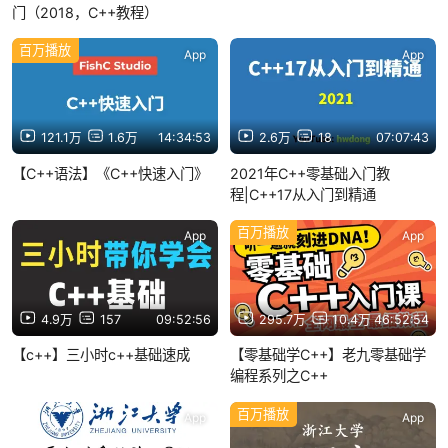
门（2018，C++教程）
百万播放
App
App
121.1万
1.6万
14:34:53
2.6万
18
07:07:43
【C++语法】《C++快速入门》
2021年C++零基础入门教
程|C++17从入门到精通
百万播放
App
App
4.9万
157
09:52:56
295.7万
10.4万
46:52:54
【c++】三小时c++基础速成
【零基础学C++】老九零基础学
编程系列之C++
百万播放
App
App