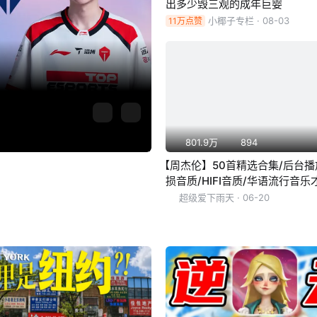
出多少毁三观的成年巨婴
小椰子专栏
· 08-03
11万点赞
801.9万
894
【周杰伦】50首精选合集/后台播
损音质/HIFI音质/华语流行音乐
叼的
超级爱下雨天
· 06-19