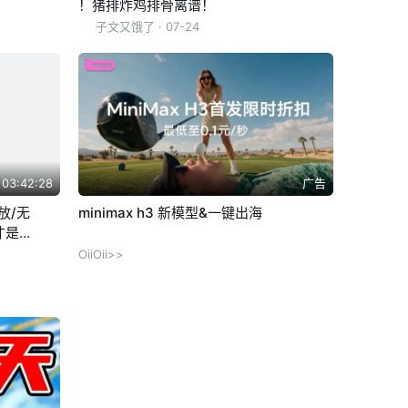
！猪排炸鸡排骨离谱！
子文又饿了
· 07-24
03:42:28
广告
放/无
minimax h3 新模型&一键出海
才是最
OiiOii>>