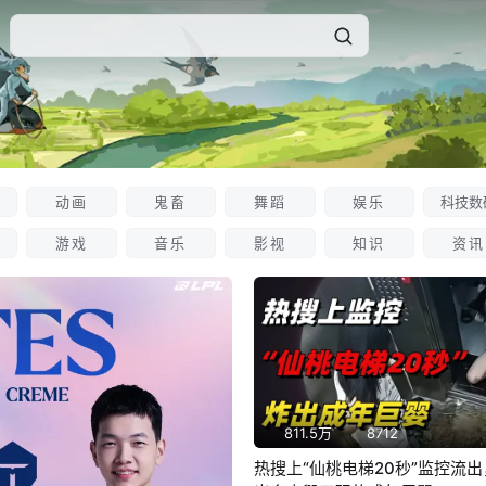
动画
鬼畜
舞蹈
娱乐
科技数
游戏
音乐
影视
知识
资讯
811.5万
8712
热搜上“仙桃电梯20秒”监控流