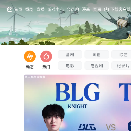
首页
番剧
直播
游戏中心
会员购
漫画
赛事
下载客户端
番剧
国创
综艺
电影
电视剧
纪录片
动态
热门