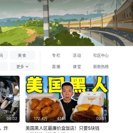
码
美食
专栏
活动
社区中心
更多
直播
课堂
新歌热榜
06:02
172.4万
4148
09:51
出，炸
美国黑人区最廉价盒饭店！只要5块钱