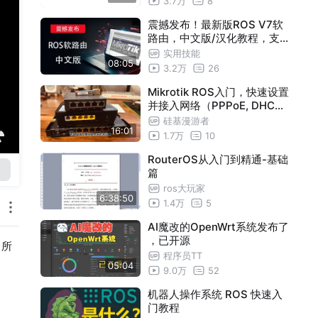
3.7万
8
震撼发布！最新版ROS V7软
路由，中文版/汉化教程，支
持winbox软件和web(webfig
实用技能
08:05
)中文界面！
3.2万
26
Mikrotik ROS入门，快速设置
并接入网络（PPPoE, DHCP,
NAT, IP LAN）｜通过引导和
硅基漫游者
16:01
进阶两种方式初始化设置ROS
1.7万
10
系统
RouterOS从入门到精通-基础
篇
ros大玩家
6:38:50
1.4万
5
AI魔改的OpenWrt系统发布了
，已开源
，所
程序员TT
05:04
9.0万
52
机器人操作系统 ROS 快速入
门教程