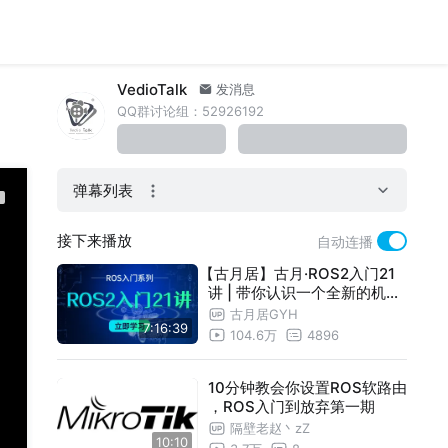
VedioTalk
发消息
QQ群讨论组：52926192
弹幕列表
接下来播放
自动连播
【古月居】古月·ROS2入门21
讲 | 带你认识一个全新的机器
人操作系统
古月居GYH
7:16:39
104.6万
4896
10分钟教会你设置ROS软路由
，ROS入门到放弃第一期
隔壁老赵丶zZ
10:10