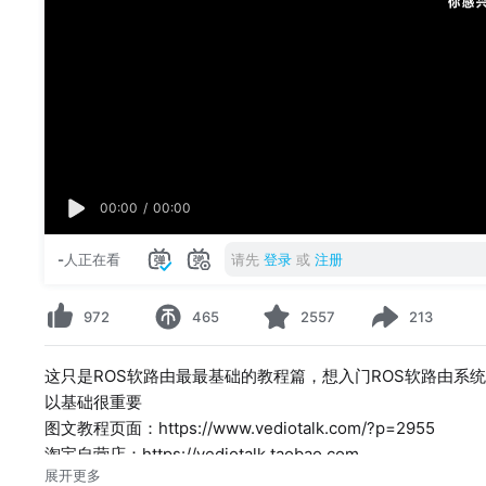
00:00
/
00:00
-
人正在看
请先
登录
或
注册
972
465
2557
213
这只是ROS软路由最最基础的教程篇，想入门ROS软路由系
以基础很重要
图文教程页面：https://www.vediotalk.com/?p=2955
淘宝自营店：https://vediotalk.taobao.com
展开更多
加入Telegram讨论组：https://t.me/VedioTalkGroup