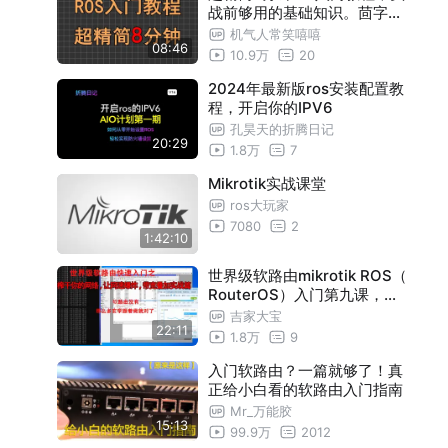
战前够用的基础知识。茴字有
四种写法，但你只要会一种
机气人常笑嘻嘻
08:46
10.9万
20
2024年最新版ros安装配置教
程，开启你的IPV6
孔昊天的折腾日记
20:29
1.8万
7
Mikrotik实战课堂
ros大玩家
7080
2
1:42:10
世界级软路由mikrotik ROS（
RouterOS）入门第九课，教
你快速使用专业设备上网教程
吉家大宝
22:11
之RouterOS宽带叠加网速翻
1.8万
9
倍实战
入门软路由？一篇就够了！真
正给小白看的软路由入门指南
Mr_万能胶
15:13
99.9万
2012