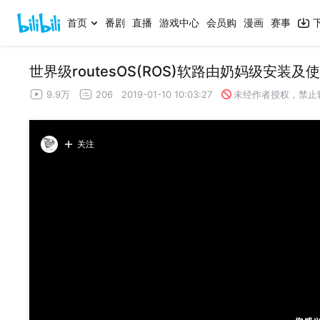
首页
番剧
直播
游戏中心
会员购
漫画
赛事
世界级routesOS(ROS)软路由奶妈级安装及
9.9万
206
2019-01-10 10:03:27
未经作者授权，禁止
关注