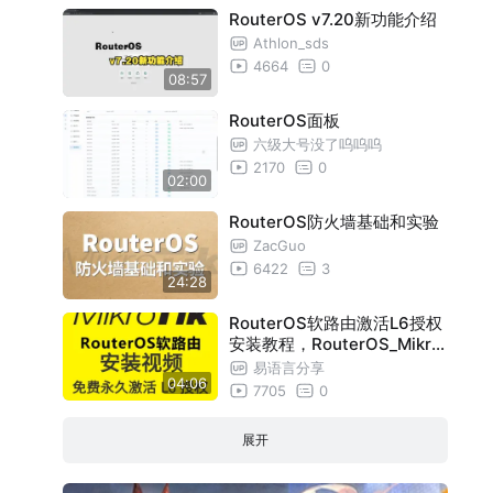
RouterOS v7.20新功能介绍
Athlon_sds
4664
0
08:57
RouterOS面板
六级大号没了呜呜呜
2170
0
02:00
RouterOS防火墙基础和实验
ZacGuo
6422
3
24:28
RouterOS软路由激活L6授权
安装教程，RouterOS_Mikro
Tik软路由安装
易语言分享
04:06
7705
0
展开