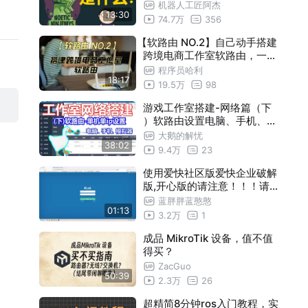
机器人工匠阿杰
13:30
74.7万
356
【软路由 NO.2】自己动手搭建
跨境电商工作室软路由，一设
备一住宅IP。
程序员哈利
18:17
19.5万
98
游戏工作室搭建-网络篇（下
）软路由设置电脑、手机、模
拟器单机单IP
大鹅的解忧
38:02
9.4万
23
使用爱快社区版爱快企业破解
版,开心版的请注意！！！请尽
快升级
蓝胖胖蓝憨憨
01:13
3.2万
1
成品 MikroTik 设备，值不值
得买？
ZacGuo
50:39
2.3万
26
超精简8分钟ros入门教程，实