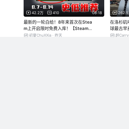
42.2万
410
08:18
262.
最新的一轮白给！8年来首次在Stea
在洛杉矶
m上开启限时免费入库！【Steam每
球最古早
周史低游戏推荐】
初夏ChuXXia
· 昨天
超Car