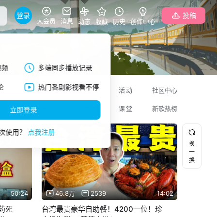
登录
投稿
大会员
消息
动态
收藏
历史
创作中心
视频
多端同步播放记录
论
热门番剧影视看不停
码
美食
专栏
活动
社区中心
更多
直播
课堂
新歌热榜
立即登录
次使用？
点我注册
换
一
换
50:24
46.8万
2539
14:02
药死
台湾最贵豪华自助餐！4200一位！珍