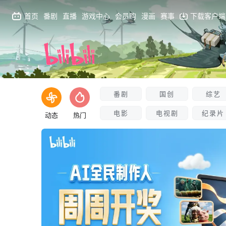
首页
番剧
直播
游戏中心
会员购
漫画
赛事
下载客户端
番剧
国创
综艺
电影
电视剧
纪录片
动态
热门