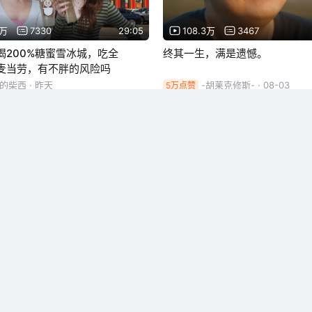
5万
7330
29:05
108.3万
3467
喝200%糖蜜雪冰城，吃全
终其一生，满是遗憾。
麦当劳，有不胖的风险吗
ry的柴西
· 昨天
-胡莱克修斯-
· 08-03
5万点赞