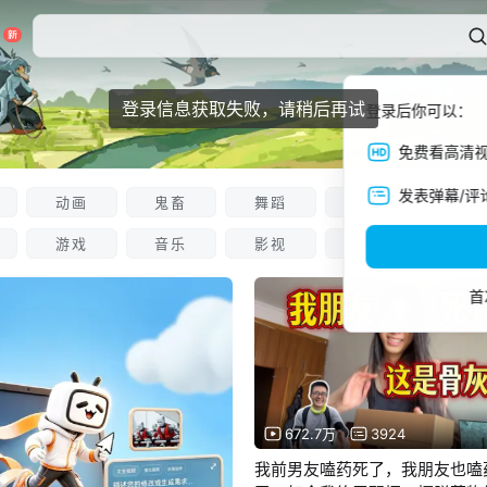
登录信息获取失败，请稍后再试
登录后你可以：
免费看高清
发表弹幕/评
动画
鬼畜
舞蹈
娱乐
科技数
游戏
音乐
影视
知识
资讯
首
672.7万
3924
我前男友嗑药死了，我朋友也嗑