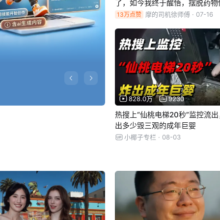
了，如今我终于醒悟，摆脱药物
一个正常人
摩的司机徐师傅
· 07-16
13万点赞
828.0万
9230
热搜上“仙桃电梯20秒”监控流
出多少毁三观的成年巨婴
小椰子专栏
· 08-03