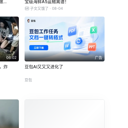
做了
宝级海鲜A5蓝鳍离谱！
子文又饿了
· 08-04
06:02
广告
出，炸
豆包AI又又又进化了
豆包