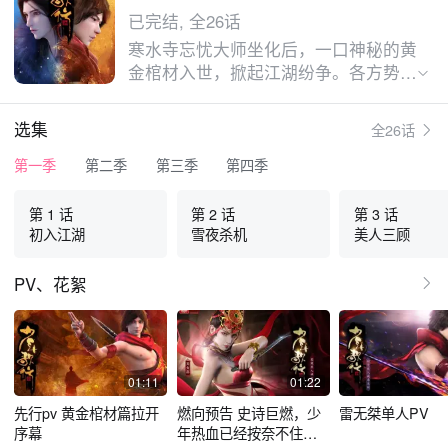
已完结, 全26话
寒水寺忘忧大师坐化后，一口神秘的黄
金棺材入世，掀起江湖纷争。各方势力
针锋相对，雷无桀、萧瑟、唐莲、司空
千落、天女蕊等相继卷入争端，一场围
选集
全26话
绕黄金棺材的故事即将上演。 策马江
湖梦，倚剑踏歌行。 黄金棺材的秘
第一季
第二季
第三季
第四季
密，逐渐浮现……
第 1 话
第 2 话
第 3 话
初入江湖
雪夜杀机
美人三顾
PV、花絮
01:11
01:22
先行pv 黄金棺材篇拉开
燃向预告 史诗巨燃，少
雷无桀单人PV
序幕
年热血已经按奈不住