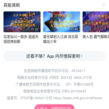
了！
高能速刷
01:22
01:45
白发仙以一敌多 逍遥天
雷无桀初入江湖 自古英
美人志 霸气御姐
境恐怖如斯
雄出少年
还看不够？App 内尽情探索吧
信息网络传播视听节目许可证：0910417
网络文化经营许可证 沪网文【2019】3804-274号
广播电视节目制作经营许可证：（沪）字第01248号
增值电信业务经营许可证 沪B2-20100043
备案号：沪ICP备13002172号
https://beian.miit.gov.cn/#/home
APP内打开