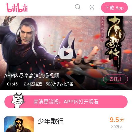
下载 App
APP内尽享高清流畅视频
去打开
App
App
01:45
2.4亿
播放
528万系列追番
清晰度
高清更流畅，APP内打开观看
9.5
少年歌行
分
2.9万人