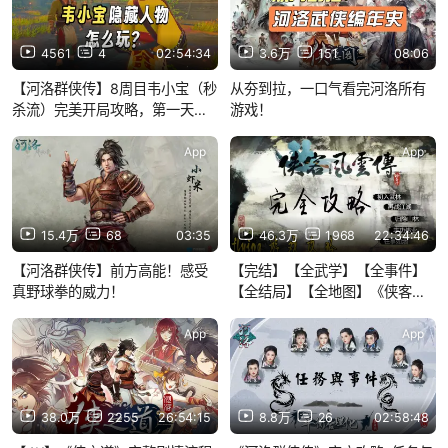
4561
4
02:54:34
3.6万
151
08:06
【河洛群侠传】8周目韦小宝（秒
从夯到拉，一口气看完河洛所有
杀流）完美开局攻略，第一天便
游戏！
能轻功水上漂。结局一回合秒杀
皇甫登云十大善人十大恶人，阎
App
App
王帖+血刀大法强无敌
15.4万
68
03:35
46.3万
1968
22:34:46
【河洛群侠传】前方高能！感受
【完结】【全武学】【全事件】
真野球拳的威力！
【全结局】【全地图】《侠客风
云传》完全攻略【上】——
【flyingway游戏攻略001】
App
App
38.0万
2255
26:54:15
8.8万
26
02:58:48