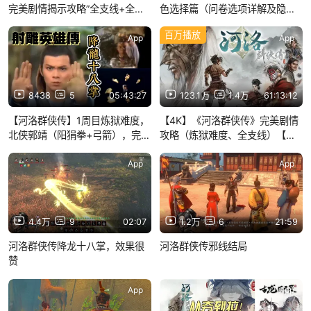
完美剧情揭示攻略”全支线+全选
色选择篇（问卷选项详解及隐藏
择“剪辑版（完结）
角色分析）
百万播放
App
App
8438
5
05:43:27
123.1万
1.4万
61:13:12
【河洛群侠传】1周目炼狱难度，
【4K】《河洛群侠传》完美剧情
北侠郭靖（阳狷拳+弓箭），完美
攻略（炼狱难度、全支线）【完
开局保姆级攻略。
结】
App
App
4.4万
9
02:07
1.2万
6
21:59
河洛群侠传降龙十八掌，效果很
河洛群侠传邪线结局
赞
App
App