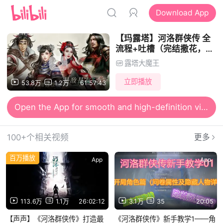
Download App
【玛露塔】河洛群侠传 全
流程+吐槽（完结撒花，新
手村不可信任！！）
露塔大魔王
立即播放
53.8万
1.2万
61:57:43
Open the App for smooth and high-definition viewing
100+个相关视频
更多
百万播放
App
App
113.6万
1.1万
26:02:12
3.1万
35
20:05
【声声】《河洛群侠传》打造最
《河洛群侠传》新手教学1——角