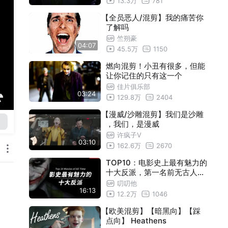
13.3万
781
【全员恶人/混剪】我的痛苦你
了解吗
竺朔豪
04:07
45.5万
1150
燃向混剪！小丑有很多，但能
让你记住的只有这一个
佳片俱乐部
03:24
129.8万
2404
【漫威/沙雕混剪】我们是沙雕
，我们，是漫威
许疯子V
03:10
162.6万
2670
TOP10：电影史上最有魅力的
十大反派，第一名前无古人后
无来者
叨叨他
16:13
12.2万
1046
【欧美混剪】【暗黑向】【踩
点向】 Heathens