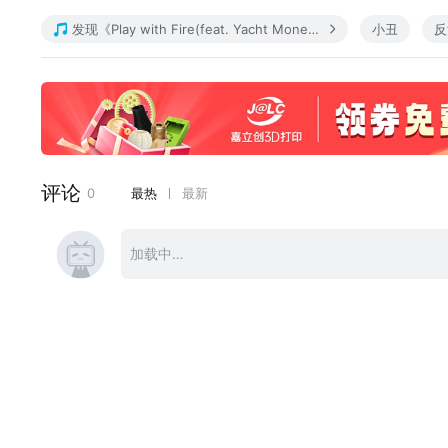
发现《Play with Fire(feat. Yacht Money)》
小丑
反