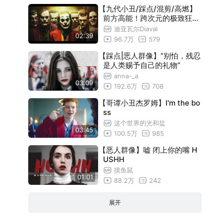
【九代小丑/踩点/混剪/高燃】
前方高能！跨次元的极致狂野
踩点视觉盛宴！莱杰与杰昆无
迪亚瓦尔Diaval
02:39
缝同框！
96.7万
579
【踩点|恶人群像】“别怕，残忍
是人类赐予自己的礼物”
anna-_a
03:09
192.6万
708
【哥谭小丑杰罗姆】I'm the bo
ss
这个世界的光和盐
03:45
100.5万
985
【恶人群像】嘘 闭上你的嘴 H
USHH
摸鱼鼠
01:01
88.2万
242
展开