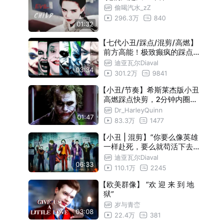
偷喝汽水_zZ
296.3万
840
01:32
【七代小丑/踩点/混剪/高燃】
前方高能！极致癫疯的踩点盛
宴！用欢乐与笑声感染一切！
迪亚瓦尔Diaval
03:34
！
301.2万
9841
【小丑/节奏】希斯莱杰版小丑
高燃踩点快剪，2分钟内圈不
了粉算我输！
Dr_HarleyQuinn
01:47
83.3万
1477
【小丑 | 混剪】“你要么像英雄
一样赴死，要么就苟活下去，
直至堕入恶人之伍。”
迪亚瓦尔Diaval
06:33
110.1万
2245
【欧美群像】 “欢 迎 来 到 地
狱”
岁与青峦
03:08
22.4万
381