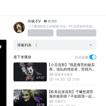
许疯子V
发消息
一个脑洞特别大的剪辑UP主~ PS:支持各种交易！！
弹幕列表
接下来播放
自动连播
【小丑混剪】“我是痛苦的贩卖
商，混乱的缔造者，而我为你
而来”
迷迷灰大饭店
07:07
114.3万
2700
【欧美反派混剪】干嘛愁眉苦
脸的做英雄？不如跟我一起疯
狂吧！来，笑一个~~
许疯子V
03:18