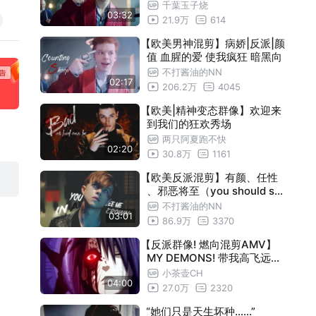
千葉玉子烧
03:32
21.9万
614
【欧美男神混剪】病娇|反派|颜
值 血腥的爱 使我疯狂 暗黑向
不打酱油的NN
02:17
206.2万
4045
【欧美|精神变态群像】欢迎来
到我们的狂欢秀场
两只阿夏跑不快
02:20
30.8万
1161
【欧美反派混剪】有颜、任性
、邪恶将至（you should see
me in a crown）（包含伪反
不打酱油的NN
03:01
派）反派群像
86.9万
3370
【反派群像! 燃向混剪AMV】
MY DEMONS! 带我高飞远翔
我将引吭高歌！
小茶壶CH
04:00
27.0万
2320
“她们只是天生坏种……”