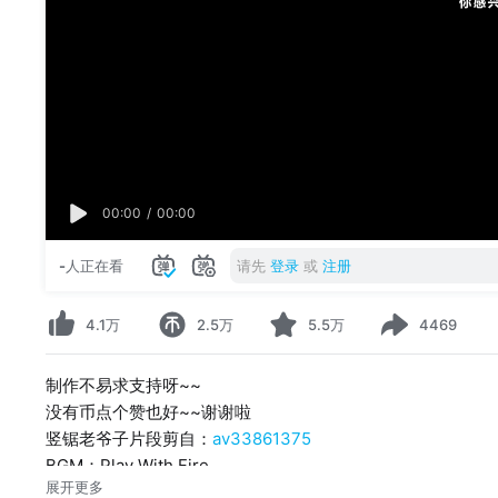
00:00
/
00:00
-
人正在看
请先
登录
或
注册
4.1万
2.5万
5.5万
4469
制作不易求支持呀~~
没有币点个赞也好~~谢谢啦
竖锯老爷子片段剪自：
av33861375
BGM：Play With Fire
展开更多
PS：各个电影的名字会发在评论区~~~