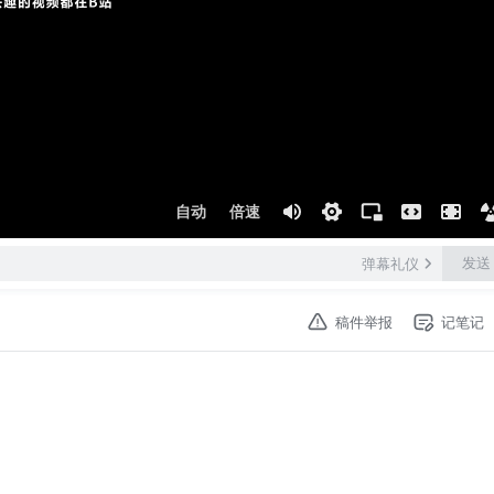
自动
倍速
发送
弹幕礼仪
稿件举报
记笔记