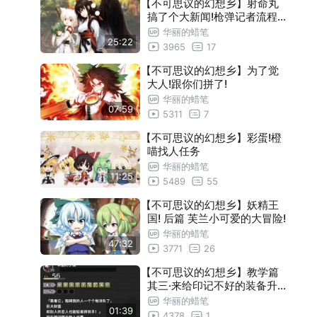
【不可思议的幻想乡】射命丸
搞了个大新闻!枪弹记者流程记
录
华丽的蜡笔
25:22
3965
17
【不可思议的幻想乡】为了觉
大人!跟你们拼了!
华丽的蜡笔
07:59
5311
7
【不可思议的幻想乡】彩蛋!橙
喵找人任务
华丽的蜡笔
11:25
5489
55
【不可思议的幻想乡】妖精王
国! 后篇 芙兰小可爱的大冒险!
华丽的蜡笔
47:32
3771
26
【不可思议的幻想乡】教学篇
其三·来给印记不好的装备升级
吧！
华丽的蜡笔
01:39
4378
1