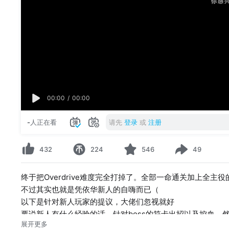
00:00
/
00:00
-
人正在看
请先
登录
或
注册
432
224
546
49
终于把Overdrive难度完全打掉了。全部一命通关加上全主役的
不过其实也就是凭依华新人的自嗨而已（
以下是针对新人玩家的提议，大佬们忽视就好
要说新人有什么经验的话，针对boss的符卡出招以及控血，
展开更多
攒凭依条能量槽，还有就是善用C，大多数角色的C都是很强力的