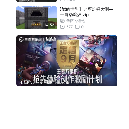
【我的世界】这熔炉好大啊—
—自动熔炉.zip
华丽的蜡笔
14:52
577
0
定档9月！参与赢海量现金！