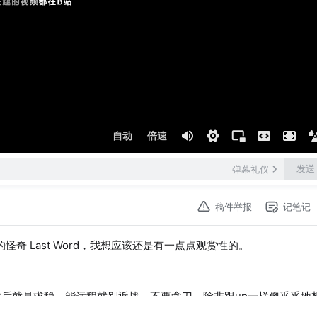
自动
倍速
发送
弹幕礼仪
稿件举报
记笔记
怪奇 Last Word，我想应该还是有一点点观赏性的。
然后就是求稳，能远程就别近战，不要贪刀，除非跟up一样傻乎乎地
，本up的河童、大狸子、神子、布嘟嘟、堇子······等等都可以说