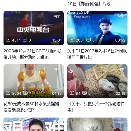
20日【郑丽 刚强】片段
App
App
4814
0
13:01
2081
0
00:52
2003年12月31日CCTV1新闻联
关于C1在2013年2月26日新闻联
播开场、部分新闻、结尾
播前广告片段
App
App
5504
4
04:19
84
0
02:18
花80元成本做50杯水果茶摆摊，
《关于四只鼠只有一个跑轮这件
看看能赚多少钱？
事》
App
App