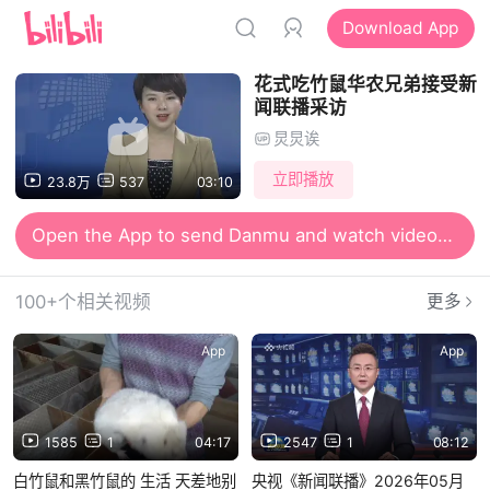
Download App
花式吃竹鼠华农兄弟接受新
闻联播采访
炅炅诶
立即播放
23.8万
537
03:10
Open the App to send Danmu and watch videos together
Open the App for smooth and high-definition viewing
100+个相关视频
更多
App
App
1585
1
04:17
2547
1
08:12
白竹鼠和黑竹鼠的 生活 天差地别
央视《新闻联播》2026年05月