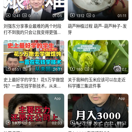
1241
0
01:05
1312
0
01:11
刘强东分享事业最难的两个时段
葫芦种植过程 葫芦-葫芦种子-发
打不到我的只会让我变得更强
芽
大！
App
App
6551
9
26:11
180
0
03:07
史上最好学的学生！花5万学做馄
关于我种的玉米应该可以在走近
饨？一直花钱学新技术，从未回
科学播三集这件事
过本！2026.5.20号上午场@勇
哥餐饮原创
App
App
1.8万
5
02:33
2.7万
16
01:52