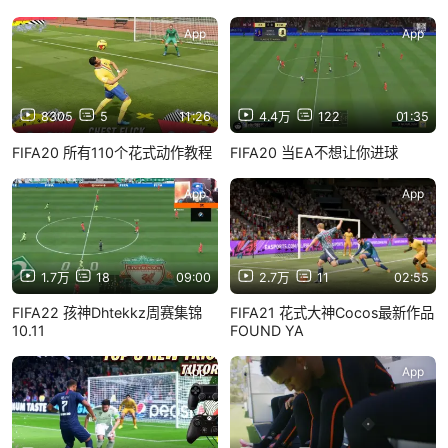
App
App
8305
5
11:26
4.4万
122
01:35
FIFA20 所有110个花式动作教程
FIFA20 当EA不想让你进球
App
App
1.7万
18
09:00
2.7万
11
02:55
FIFA22 孩神Dhtekkz周赛集锦
FIFA21 花式大神Cocos最新作品
10.11
FOUND YA
App
App