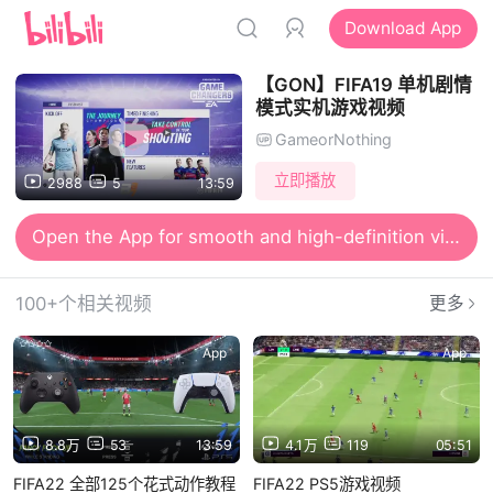
Download App
【GON】FIFA19 单机剧情
模式实机游戏视频
GameorNothing
立即播放
2988
5
13:59
Open the App for smooth and high-definition viewing
100+个相关视频
更多
App
App
8.8万
53
13:59
4.1万
119
05:51
FIFA22 全部125个花式动作教程
FIFA22 PS5游戏视频