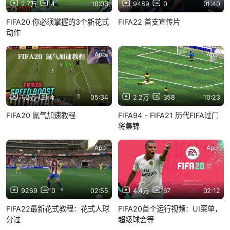
2.7万
4
10:03
9489
0
01:40
FIFA20 你必须掌握的3个新花式
FIFA22 首支宣传片
动作
App
App
1.2万
4
05:34
2.2万
358
10:23
FIFA20 氮气加速教程
FIFA94 - FIFA21 历代FIFA过门
将集锦
App
App
9269
0
02:55
4.4万
67
02:12
FIFA22最新花式教程：花式人球
FIFA20首个运行视频：UI菜单，
分过
超级球会等