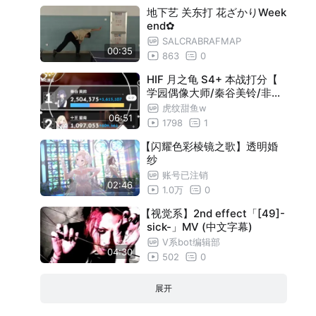
地下艺 关东打 花ざかりWeek
end✿
SALCRABRAFMAP
00:35
863
0
HIF 月之龟 S4+ 本战打分【
学园偶像大师/秦谷美铃/非凡/
全力】
虎纹甜鱼w
06:51
1798
1
【闪耀色彩棱镜之歌】透明婚
纱
账号已注销
02:46
1.0万
0
【视觉系】2nd effect「[49]-
sick-」MV (中文字幕)
V系bot编辑部
04:30
502
0
展开