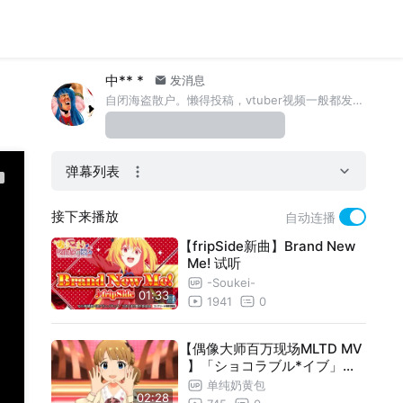
中** *
发消息
自闭海盗散户。懒得投稿，vtuber视频一般都发在动态和微博里。DD。比较扭曲的葵熊
弹幕列表
接下来播放
自动连播
【fripSide新曲】Brand New
Me! 试听
-Soukei-
01:33
1941
0
【偶像大师百万现场MLTD MV
】「ショコラブル*イブ」（
周防桃子solo）
单纯奶黄包
02:28