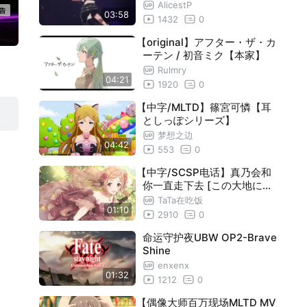
AlicestP
03:58
1432
0
【original】アフター・ザ・カ
ーテン / 初音ミク【本家】
Rulmry
04:21
1920
0
【中字/MLTD】篠宮可憐【耳
としっぽシリーズ】
梦想之边
04:42
553
0
【中字/SCSP电话】真乃会和
你一直走下去 [この大地に息
吹くこころ]
TaTa在吃饭
01:10
2910
0
命运守护夜UBW OP2-Brave
Shine
enxenx
01:32
1212
0
【偶像大师百万现场MLTD MV