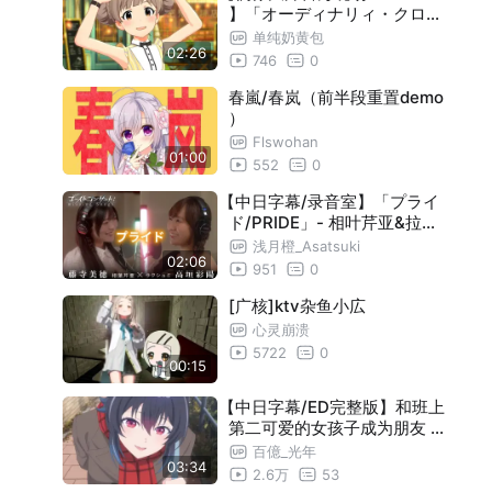
】「オーディナリィ・クロー
バー」（箱崎星梨花solo）
单纯奶黄包
02:26
746
0
春嵐/春岚（前半段重置demo
）
Flswohan
01:00
552
0
【中日字幕/录音室】「プライ
ド/PRIDE」- 相叶芹亚&拉克
什米·芭伊（CV：藤寺美德&
浅月橙_Asatsuki
02:06
高垣彩阳）【TV动画《魂灵
951
0
演奏会：遗失之歌》第六话插
曲】
[广核]ktv杂鱼小広
心灵崩溃
5722
0
00:15
【中日字幕/ED完整版】和班上
第二可爱的女孩子成为朋友 E
D「ずっと1番にしてね」/ コ
百億_光年
03:34
レサワ
2.6万
53