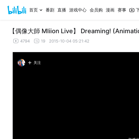
首页
番剧
直播
游戏中心
会员购
漫画
赛事
【偶像大師 Mliion Live】 Dreaming! (Animat
4794
19
2015-10-04 05:21:42
关注