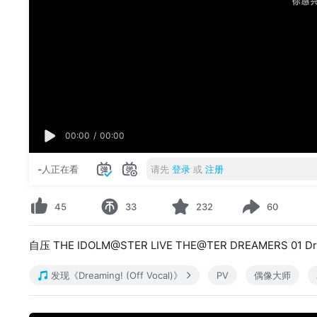
00:00
/
00:00
-
人正在看
请先
登录
或
注册
45
33
232
60
自压 THE IDOLM@STER LIVE THE@TER DREAMERS
发现《Dreaming! (Off Vocal)》
PV
偶像大师