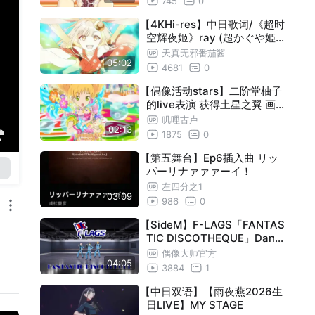
745
0
【4KHi-res】中日歌词/《超时
空辉夜姬》ray (超かぐや姫！
）完整版
天真无邪番茄酱
05:02
4681
0
【偶像活动stars】二阶堂柚子
的live表演 获得土星之翼 画质
修复|第二季-17话
叽哩古卢
02:13
1875
0
【第五舞台】Ep6插入曲 リッ
パーリナァァァーイ！
左四分之1
03:09
986
0
【SideM】F-LAGS「FANTAS
TIC DISCOTHEQUE」Danc
e Practice
偶像大师官方
04:05
3884
1
【中日双语】【雨夜燕2026生
日LIVE】MY STAGE