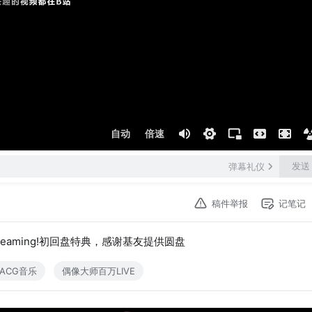
自动
倍速
发送
弹幕礼仪
稿件举报
记笔记
 01 Dreaming!初回盘特典，感谢基友提供圆盘
ACG音乐
偶像大师百万LIVE