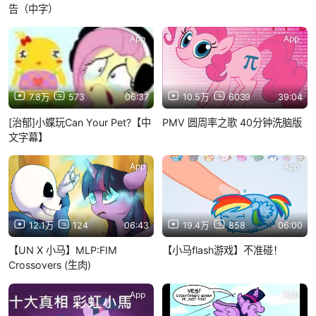
告（中字）
App
App
7.8万
573
06:37
10.5万
6039
39:04
[治郁]小蝶玩Can Your Pet?【中
PMV 圆周率之歌 40分钟洗脑版
文字幕】
App
App
12.1万
124
06:43
19.4万
858
06:00
【UN X 小马】MLP:FIM
【小马flash游戏】不准碰！
Crossovers (生肉)
App
App