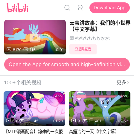
Download App
云宝讲故事：我们的小世界
【中文字幕】
ytytytytytytytytyt
立即播放
8179
115
10:01
Open the App for smooth and high-definition viewing
100+个相关视频
更多
App
App
63.7万
145
01:23
9.6万
401
02:53
【MLP漫画配音】韵律的一次报
高露洁的一天【中文字幕】