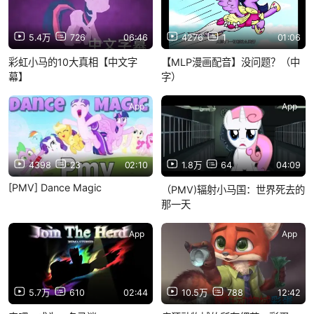
5.4万
726
06:46
4276
1
01:06
彩虹小马的10大真相【中文字
【MLP漫画配音】没问题？（中
幕】
字）
App
App
4398
23
02:10
1.8万
64
04:09
[PMV] Dance Magic
（PMV)辐射小马国：世界死去的
那一天
App
App
5.7万
610
02:44
10.5万
788
12:42