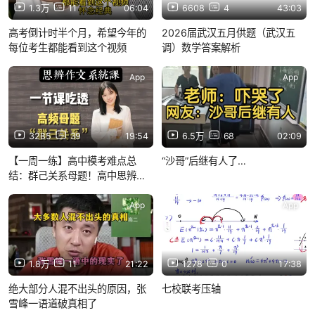
1.3万
11
06:04
6608
4
43:03
高考倒计时半个月，希望今年的
2026届武汉五月供题（武汉五
每位考生都能看到这个视频
调）数学答案解析
App
App
3285
39
19:54
6.5万
68
02:09
【一周一练】高中模考难点总
“沙哥”后继有人了…
结：群己关系母题！高中思辨作
文系统课，成都三诊、浙江Z20
联考
App
App
1.8万
11
21:22
1278
0
17:38
绝大部分人混不出头的原因，张
七校联考压轴
雪峰一语道破真相了