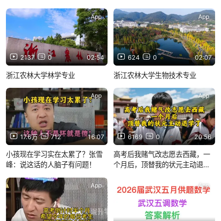
App
App
2137
0
02:54
624
0
02:07
浙江农林大学林学专业
浙江农林大学生物技术专业
App
App
17.6万
712
16:07
6169
0
20:56
小孩现在学习实在太累了？张雪
高考后我赌气改志愿去西藏，一
峰：说这话的人脑子有问题！
个月后，顶替我的状元主动退学
了
App
App