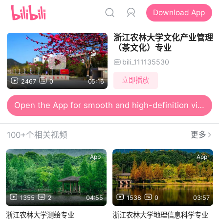
Download App
浙江农林大学文化产业管理
（茶文化）专业
bili_111135530
立即播放
2467
0
05:16
Open the App for smooth and high-definition viewing
100+个相关视频
更多
App
App
1355
2
04:55
1538
0
03:57
浙江农林大学测绘专业
浙江农林大学地理信息科学专业