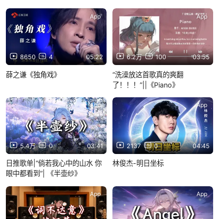
App
App
8650
4
05:22
6.2万
100
03:55
薛之谦《独角戏》
“洗澡放这首歌真的爽翻
了！！！”||《Piano》
App
App
5.4万
0
03:41
2137
0
04:45
日推歌单|“倘若我心中的山水 你
林俊杰-明日坐标
眼中都看到”| 《半壶纱》
App
App