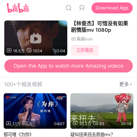
Download App
【林俊杰】可惜没有如果
剧情版mv 1080p
扁扁ouo
立即播放
16.5万
1024
12:04
Open the App to watch more Amazing videos
100+个相关视频
更多
App
App
1.1万
2
04:07
30.2万
83
01:14
郁可唯《为你》
疑似扭来扭去原曲mv？