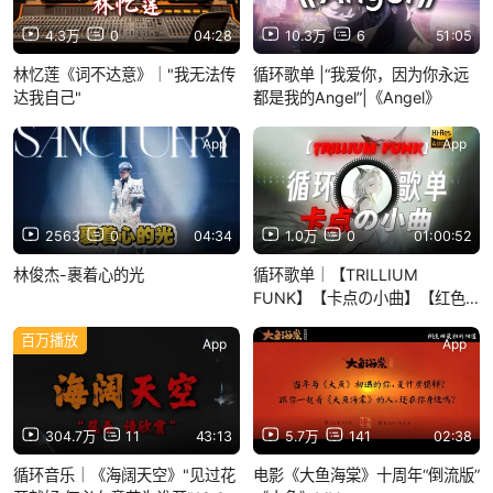
4.3万
0
04:28
10.3万
6
51:05
林忆莲《词不达意》｜"我无法传
循环歌单 |“我爱你，因为你永远
达我自己"
都是我的Angel”|《Angel》
App
App
2563
0
04:34
1.0万
0
01:00:52
林俊杰-裹着心的光
循环歌单｜【TRILLIUM
FUNK】【卡点の小曲】【红色
革命の小曲】
百万播放
App
App
304.7万
11
43:13
5.7万
141
02:38
循环音乐｜《海阔天空》"见过花
电影《大鱼海棠》十周年“倒流版”