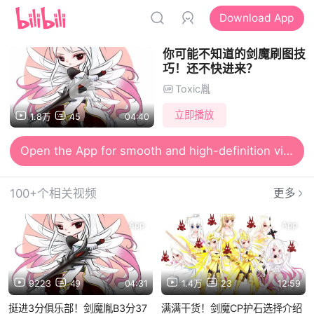
Download App
你可能不知道的剑魔刷图技
巧！还不快进来？
Toxic胤
立即播放
1.8万
45
04:40
Open the App for smooth and high-definition viewing
100+个相关视频
更多
App
App
9223
49
04:31
1.4万
23
12:59
挺进3分俱乐部！剑魔胤B3分37
满满干货！剑魔CP护石选择介绍