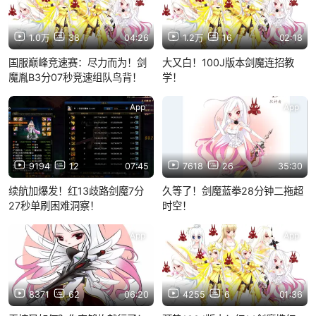
1.0万
38
04:26
1.2万
16
02:18
国服巅峰竞速赛：尽力而为！剑
大又白！100J版本剑魔连招教
魔胤B3分07秒竞速组队鸟背！
学！
App
App
9194
12
07:45
7618
26
35:30
续航加爆发！红13歧路剑魔7分
久等了！剑魔蓝拳28分钟二拖超
27秒单刷困难洞察！
时空！
App
App
8371
62
06:20
4255
6
01:36