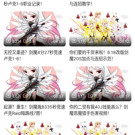
秒卢克1-6职业记录！
与连招教学！
App
App
8314
59
04:59
1.1万
16
03:12
无控又墨迹？剑魔4分27秒竞速
你们要的干货来啦！6.18改版剑
卢克1-6！
魔20S加点与连招示范！
App
App
1.0万
77
06:57
1.1万
70
08:17
起源？重生！剑魔胤B335秒竞速
你的二觉有我40J技能高么？剑
卢克Raid暗路线7图！
魔恶魔猎手伤害视频！
App
App