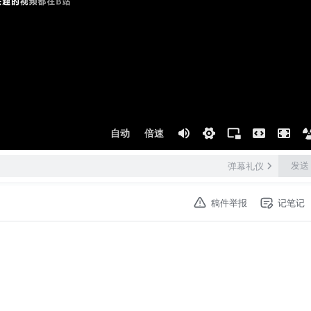
自动
倍速
发送
弹幕礼仪
稿件举报
记笔记