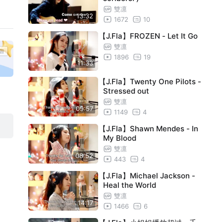
雙凛
13:32
1672
10
【J.Fla】FROZEN - Let It Go
雙凛
1896
19
11:33
【J.Fla】Twenty One Pilots -
Stressed out
雙凛
09:57
1149
4
【J.Fla】Shawn Mendes - In
My Blood
雙凛
08:52
443
4
【J.Fla】Michael Jackson -
Heal the World
雙凛
14:17
1466
6