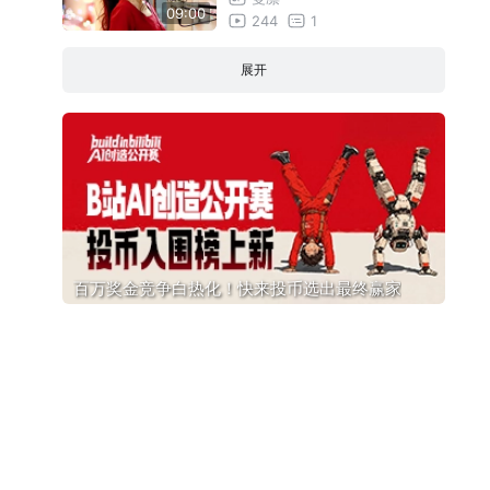
09:00
244
1
展开
百万奖金竞争白热化！快来投币选出最终赢家