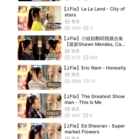
【J.Fla】La La Land - City of
stars
雙凛
07:29
1433
3
【J.Fla】小姐姐翻唱视频合集
【最新Shawn Mendes, Cam
ila Cabello - Señorita】
雙凛
9:17:24
3.1万
563
【J.Fla】Eric Nam - Honestly
雙凛
2639
10
09:12
【J.Fla】The Greatest Show
man - This Is Me
雙凛
09:20
1427
6
【J.Fla】Ed Sheeran - Super
market Flowers
雙凛