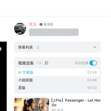
雙凛
发消息
弹幕列表
视频选集
自动连播
（1/3）
字幕版
02:46
小姐姐版
02:46
原版
04:10
【J.Fla】Passenger - Let Her
Go
雙凛