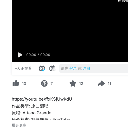
00:00
/
00:00
-
人正在看
请先
登录
或
注册
13
7
12
11
https://youtu.be/ffxKSjUwKdU
作品类型: 原曲翻唱
原唱: Ariana Grande
简介补充: 视频来源：YouTube
展开更多
P1：https://youtu.be/ffxKSjUwKdU