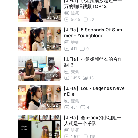
【J.Fla】小姐姐播放超过一千
万的翻唱视频TOP12
雙凛
32:30
5015
22
【J.Fla】5 Seconds Of Sum
mer - Youngblood
雙凛
04:52
411
0
【J.Fla】小姐姐和盆友的合作
翻唱
雙凛
08:02
1455
13
【J.Fla】LoL - Legends Neve
r Die
雙凛
07:22
421
4
【J.Fla】会b-box的小姐姐一
人就是一个乐队
雙凛
05:31
1.9万
119