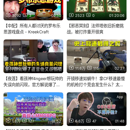
3092
3
09:50
2523
0
01:20:06
【中配】所有人都讨厌的罗布乐
【邪恶冥刻】法师塔依旧折磨挑
思游戏盘点 - KreekCraft
战，被打炸重开很爽
App
App
8740
1
01:37
11.6万
115
02:27
【夜莲】看孩神f4ngeer想玩帅的
开镜移速如蜗牛！拿CF移速最慢
失误向前闪现，官方解说爆了直
的机枪打个竞会发生什么？太折
言他又在搞耍
磨了
App
App
1.8万
127
01:52
6.6万
47
01:48