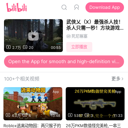
Download App
武侠乂（X）最强杀人技！
杀人只需一秒！方块游戏
武侠乂 高清60帧
死尼嘛塞
立即播放
2.7万
20
00:55
Open the App for smooth and high-definition viewing
100+个相关视频
更多
App
App
4.0万
4
13:48
5357
3
11:33
Roblox逃离动物园：两只猴子的
26万PKM数值怪完美枪,一串三