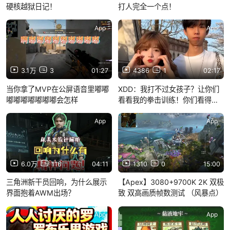
硬核越狱日记！
打人完全一个点！
App
App
3.1万
3
01:27
4386
1
02:17
当你拿了MVP在公屏语音里嘟嘟
XDD：我打不过女孩子？让你们
嘟嘟嘟嘟嘟嘟嘟会怎样
看看我的拳击训练！你们看得见
我出拳的速度吗？
App
App
6.0万
116
04:11
1310
0
15:00
三角洲新干员回响，为什么展示
【Apex】3080+9700K 2K 双极
界面抱着AWM出场？
致 双高画质帧数测试 （风暴点）
App
App