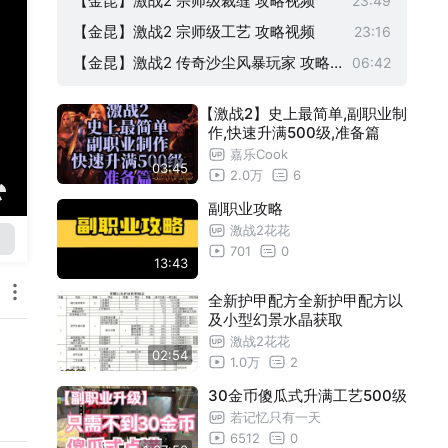
【金昆】激战2 宗师级裁缝 攻略视频
23:49
【金昆】激战2 宗师级工艺 攻略视频
23:16
【金昆】激战2 传奇沙尘风暴玩家 攻略
06:42
视频
【激战2】史上最简单,副职业制
作,快速升满500级,准备篇
嘉乐Cook
03:45
2.0万
6
副职业攻略
激战2花花
701
0
13:43
全新护甲配方全新护甲配方以
及小型幻景水晶获取
激战2花花
02:54
1.0万
2
30金币傻瓜式升满工艺500级
若记忆只有一天
6512
0