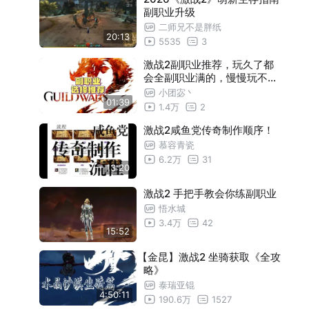
副职业升级
二师兄不是胖纸
20:13
5535
3
激战2副职业推荐，玩久了都
会全副职业满的，慢慢玩不要
急
小团宓丶
01:39
1.4万
2
激战2咸鱼党传奇制作顺序！
慕容青瓷
6.2万
31
13:20
激战2 手把手教会你练副职业
悟水城
3.4万
42
15:52
【金昆】激战2 坐骑获取《全攻
略》
泰瑞亚锟
4:50:11
190.6万
1527