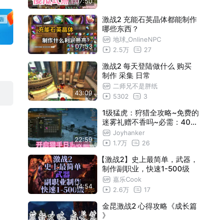
1:07:50
激战2 充能石英晶体都能制作
哪些东西？
地球_OnlineNPC
07:53
2.5万
27
激战2 每天登陆做什么 购买
制作 采集 日常
二师兄不是胖纸
43:09
5302
3
1级猛虎：狩猎全攻略~免费的
迷雾礼赠不香吗~必需：400
猎手专业
Joyhanker
22:59
1.7万
26
【激战2】史上最简单，武器，
制作副职业，快速1-500级
嘉乐Cook
14:54
2.6万
17
金昆激战2 心得攻略《成长篇
》