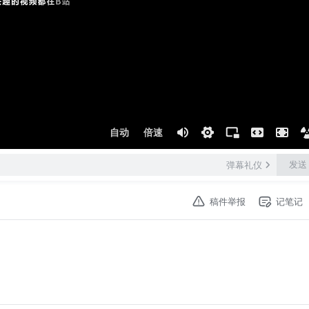
自动
倍速
发送
弹幕礼仪
稿件举报
记笔记