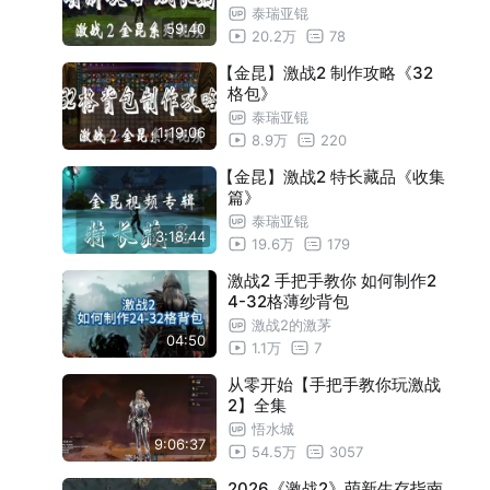
泰瑞亚锟
59:40
20.2万
78
【金昆】激战2 制作攻略《32
格包》
泰瑞亚锟
1:19:06
8.9万
220
【金昆】激战2 特长藏品《收集
篇》
泰瑞亚锟
3:18:44
19.6万
179
激战2 手把手教你 如何制作2
4-32格薄纱背包
激战2的激茅
04:50
1.1万
7
从零开始【手把手教你玩激战
2】全集
悟水城
9:06:37
54.5万
3057
2026《激战2》萌新生存指南