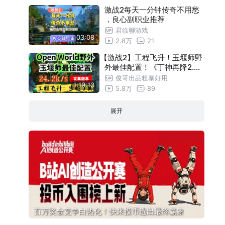
激战2每天一分钟传奇不用愁
，良心副职业推荐
君临聊游戏
03:08
2.8万
21
【激战2】工程飞升！玉堰师野
外最佳配置！《丁神再降2.0
》和混子丁真说再见，高手丁
俊哥出品粗暴好用
1:19:13
真进阶之路
5.8万
89
展开
百万奖金竞争白热化！快来投币选出最终赢家