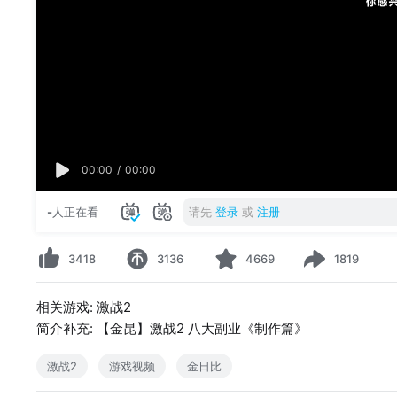
00:00
/
00:00
-
人正在看
请先
登录
或
注册
3418
3136
4669
1819
相关游戏: 激战2
简介补充: 【金昆】激战2 八大副业《制作篇》
激战2
游戏视频
金日比