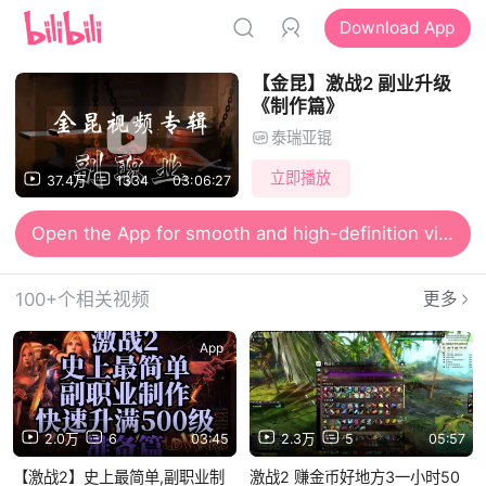
Download App
【金昆】激战2 副业升级
《制作篇》
泰瑞亚锟
立即播放
37.4万
1334
03:06:27
Open the App for smooth and high-definition viewing
100+个相关视频
更多
App
App
2.0万
6
03:45
2.3万
5
05:57
【激战2】史上最简单,副职业制
激战2 赚金币好地方3一小时50