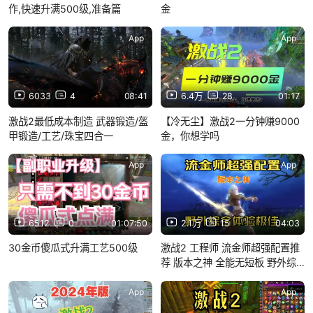
作,快速升满500级,准备篇
金
App
App
6033
4
08:41
6.4万
28
01:17
激战2最低成本制造 武器锻造/盔
【冷无尘】激战2一分钟赚9000
甲锻造/工艺/珠宝四合一
金，你想学吗
App
App
6512
0
01:07:50
2.1万
15
04:03
30金币傻瓜式升满工艺500级
激战2 工程师 流金师超强配置推
荐 版本之神 全能无短板 野外综
合体验极佳！
App
App