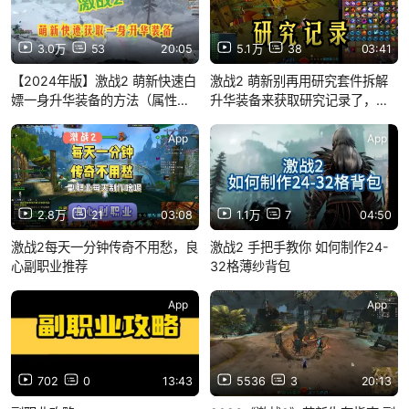
3.0万
53
20:05
5.1万
38
03:41
【2024年版】激战2 萌新快速白
激战2 萌新别再用研究套件拆解
嫖一身升华装备的方法（属性毕
升华装备来获取研究记录了，不
业）
然你亏大了
App
App
2.8万
21
03:08
1.1万
7
04:50
激战2每天一分钟传奇不用愁，良
激战2 手把手教你 如何制作24-
心副职业推荐
32格薄纱背包
App
App
702
0
13:43
5536
3
20:13