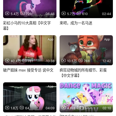
5.4万
726
06:46
5.7万
610
02:44
彩虹小马的10大真相【中文字
来吧，成为一名马迷
幕】
App
App
40.4万
781
10:38
10.5万
788
12:42
破产姐妹 max 接受专访 说中文
疯狂动物城的所有细节、彩蛋
【中文字幕】
App
App
1.8万
64
04:09
4398
23
02:10