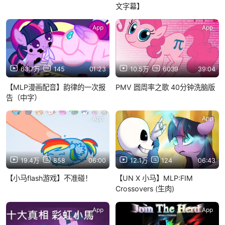
文字幕】
App
App
63.7万
145
01:23
10.5万
6039
39:04
【MLP漫画配音】韵律的一次报
PMV 圆周率之歌 40分钟洗脑版
告（中字）
App
App
19.4万
858
06:00
12.1万
124
06:43
【小马flash游戏】不准碰！
【UN X 小马】MLP:FIM
Crossovers (生肉)
App
App