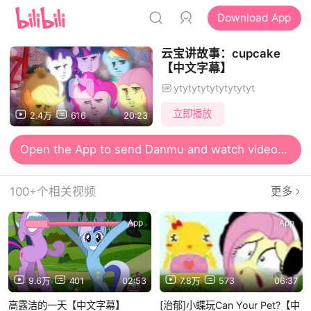
Download App
云宝讲故事：cupcake
【中文字幕】
ytytytytytytytytyt
立即播放
2.4万
616
20:23
Open the App to send Danmu and watch videos together
100+个相关视频
更多
App
App
9.6万
401
02:53
7.8万
573
06:37
高露洁的一天【中文字幕】
[治郁]小蝶玩Can Your Pet?【中