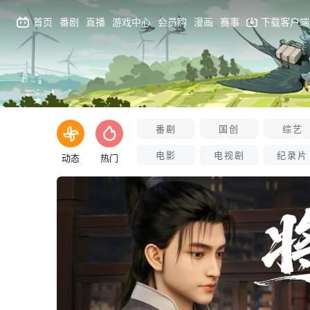
首页
番剧
直播
游戏中心
会员购
漫画
赛事
下载客户端
番剧
国创
综艺
电影
电视剧
纪录片
动态
热门