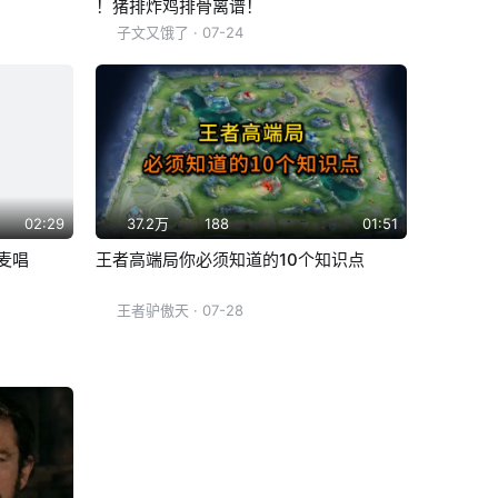
！猪排炸鸡排骨离谱！
子文又饿了
· 07-24
02:29
37.2万
188
01:51
麦唱
王者高端局你必须知道的10个知识点
王者驴傲天
· 07-28