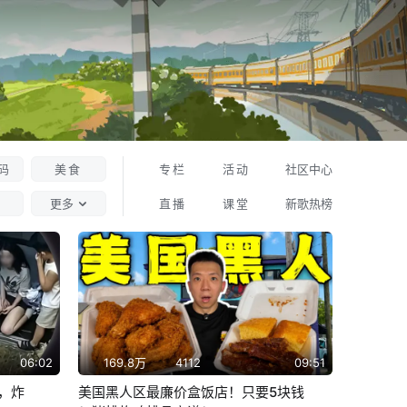
登录
投稿
大会员
消息
动态
收藏
历史
创作中心
码
美食
专栏
活动
社区中心
更多
直播
课堂
新歌热榜
换
一
换
06:02
169.8万
4112
09:51
出，炸
美国黑人区最廉价盒饭店！只要5块钱