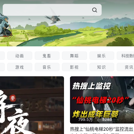
登录信息获取失败，请稍后再试
动画
鬼畜
舞蹈
娱乐
科技数
游戏
音乐
影视
知识
资讯
799.5万
8288
热搜上“仙桃电梯20秒”监控流