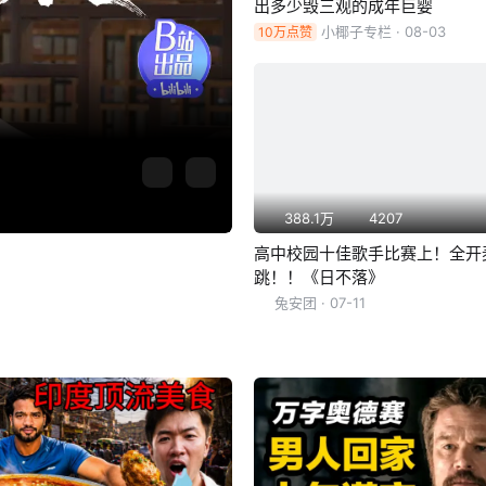
出多少毁三观的成年巨婴
小椰子专栏
· 08-03
10万点赞
388.1万
4207
高中校园十佳歌手比赛上！全开
跳！！《日不落》
兔安团
· 07-11